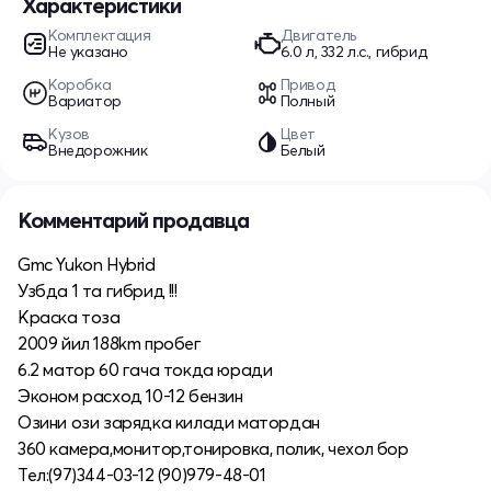
Характеристики
Комплектация
Двигатель
Не указано
6.0 л, 332 л.с., гибрид
Коробка
Привод
Вариатор
Полный
Кузов
Цвет
Внедорожник
Белый
Комментарий продавца
Gmc Yukon Hybrid
Узбда 1 тa гибрид !!!
Краска тоза
2009 йил 188km пробег
6.2 матор 60 гача токда юради
Эконом расход 10-12 бензин
Озини ози зарядка килади матордан
360 камера,монитор,тонировка, полик, чехол бор
Тел:(97)344-03-12 (90)979-48-01