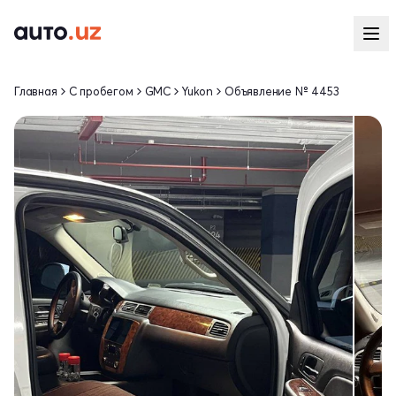
Главная
С пробегом
GMC
Yukon
Объявление № 4453