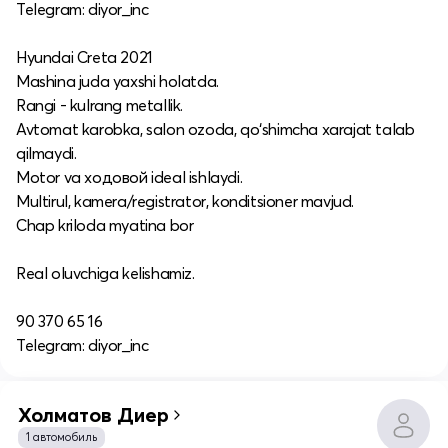
Telegram: diyor_inc
Hyundai Creta 2021
Mashina juda yaxshi holatda.
Rangi - kulrang metallik.
Avtomat karobka, salon ozoda, qo‘shimcha xarajat talab
qilmaydi.
Motor va ходовой ideal ishlaydi.
Multirul, kamera/registrator, konditsioner mavjud.
Chap kriloda myatina bor
Real oluvchiga kelishamiz.
90 370 65 16
Telegram: diyor_inc
Холматов Диер
1 автомобиль