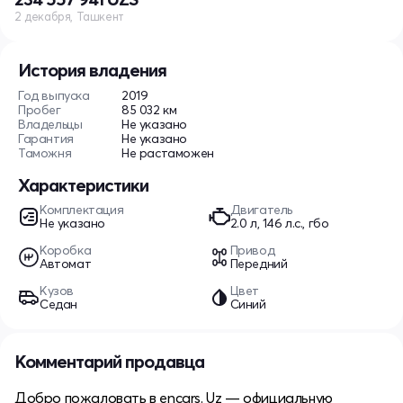
2 декабря, Ташкент
История владения
Год выпуска
2019
Пробег
85 032 км
Владельцы
Не указано
Гарантия
Не указано
Таможня
Не растаможен
Характеристики
Комплектация
Двигатель
Не указано
2.0 л, 146 л.с., гбо
Коробка
Привод
Автомат
Передний
Кузов
Цвет
Седан
Синий
Комментарий продавца
Добро пожаловать в encars. Uz — официальную