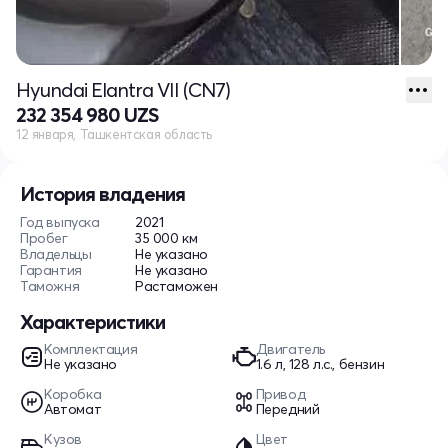
Hyundai Elantra VII (CN7)
232 354 980 UZS
12 января, Ташкентская область
История владения
Год выпуска
2021
Пробег
35 000 км
Владельцы
Не указано
Гарантия
Не указано
Таможня
Растаможен
Характеристики
Комплектация
Двигатель
Не указано
1.6 л, 128 л.с., бензин
Коробка
Привод
Автомат
Передний
Кузов
Цвет