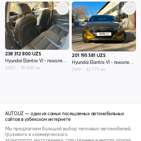
238 312 800
UZS
201 195 581
UZS
Hyundai Elantra VI - поколение рестайлинг (AD)
Hyundai Elantra VI - поколение рестайлинг (AD)
2020
35 000 км
2019
32 777 км
AUTO.UZ — один из самых посещаемых автомобильных
сайтов в узбекском интернете
Мы предлагаем большой выбор легковых автомобилей,
грузового и коммерческого
транспорта, мототехники, спецтехники и многих других