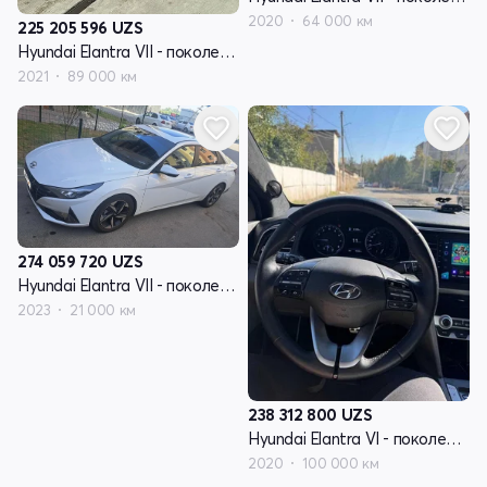
2020
64 000 км
225 205 596
UZS
Hyundai Elantra VII - поколение (CN7)
2021
89 000 км
274 059 720
UZS
Hyundai Elantra VII - поколение (CN7)
2023
21 000 км
238 312 800
UZS
Hyundai Elantra VI - поколение рестайлинг (AD)
2020
100 000 км