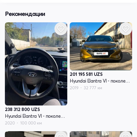
Рекомендации
201 195 581
UZS
Hyundai Elantra VI - поколение рестайлинг (AD)
2019
32 777 км
238 312 800
UZS
Hyundai Elantra VI - поколение рестайлинг (AD)
2020
100 000 км