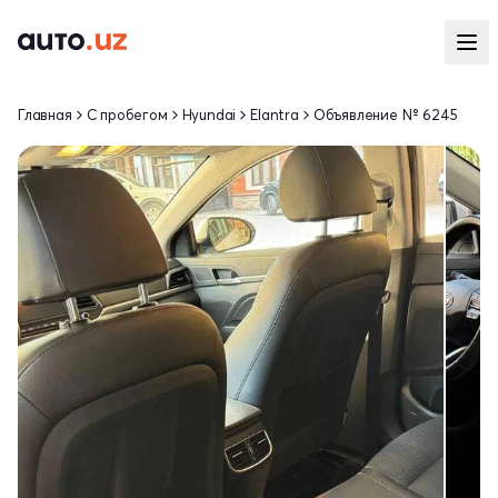
Главная
С пробегом
Hyundai
Elantra
Объявление № 6245