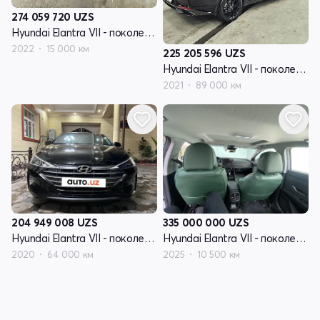
274 059 720
UZS
Hyundai Elantra VII - поколение (CN7)
2022
15 000 км
225 205 596
UZS
Hyundai Elantra VII - поколение (CN7)
2021
89 000 км
204 949 008
UZS
335 000 000
UZS
Hyundai Elantra VII - поколение (CN7)
Hyundai Elantra VII - поколение рестайлинг (CN7)
2020
64 000 км
2025
10 500 км