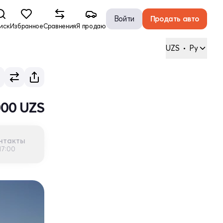
Войти
Продать авто
иск
Избранное
Сравнения
Я продаю
UZS
•
Ру
000 UZS
нтакты
17:00