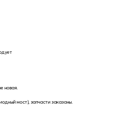
одует
е новая.
иодный мост), запчасти заказаны.