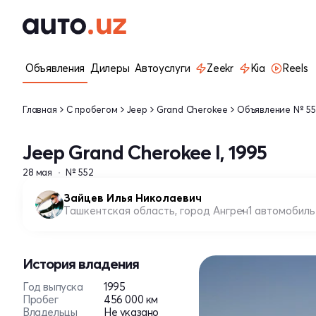
Объявления
Дилеры
Автоуслуги
Zeekr
Kia
Reels
Главная
С пробегом
Jeep
Grand Cherokee
Объявление № 5
Jeep Grand Cherokee I, 1995
28 мая
№ 552
Зайцев Илья Николаевич
Ташкентская область, город Ангрен
1 автомобиль
История владения
Год выпуска
1995
Пробег
456 000 км
Владельцы
Не указано