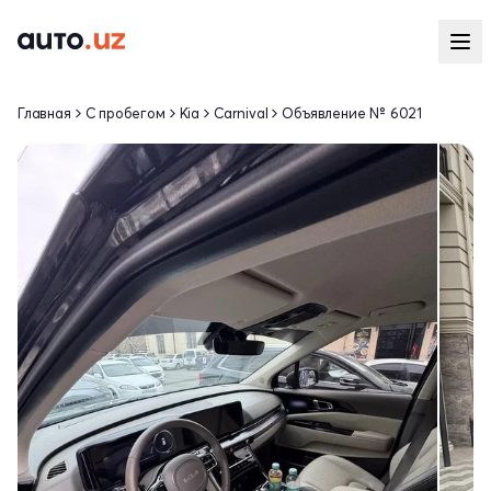
Главная
С пробегом
Kia
Carnival
Объявление № 6021