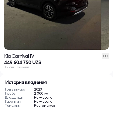
Kia Carnival IV
449 604 750 UZS
3 июня, Ташкент
История владения
Год выпуска
2023
Пробег
2 000 км
Владельцы
Не указано
Гарантия
Не указано
Таможня
Растаможен