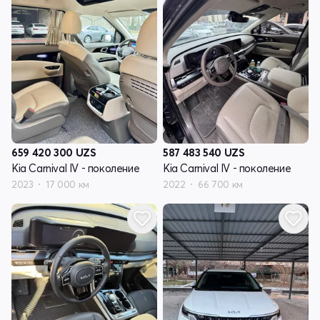
659 420 300
UZS
587 483 540
UZS
Kia Carnival IV - поколение
Kia Carnival IV - поколение
2023
17 000 км
2022
66 700 км