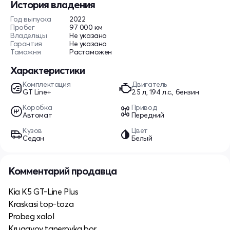
История владения
Год выпуска
2022
Пробег
97 000 км
Владельцы
Не указано
Гарантия
Не указано
Таможня
Растаможен
Характеристики
Комплектация
Двигатель
GT Line+
2.5 л, 194 л.с., бензин
Коробка
Привод
Автомат
Передний
Кузов
Цвет
Седан
Белый
Комментарий продавца
Kia K5 GT-Line Plus
Kraskasi top-toza
Probeg xalol
Krugavoy tanerovka bor