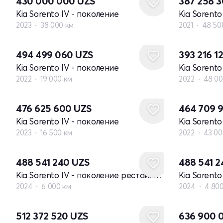
430 000 000
UZS
387 258 
Kia Sorento IV - поколение
Kia Sorento
2023
38 000 км
2021
48 50
494 499 060
UZS
393 216 1
Kia Sorento IV - поколение
Kia Sorento
2022
19 000 км
2022
48 00
476 625 600
UZS
464 709 
Kia Sorento IV - поколение
Kia Sorento
2023
16 500 км
2022
43 00
488 541 240
UZS
488 541 
Kia Sorento IV - поколение рестайлинг
2024
6 000 км
2024
4 80
Новый
512 372 520
UZS
636 900 