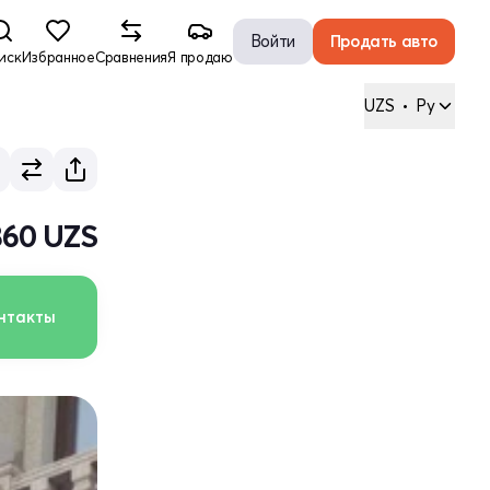
Войти
Продать авто
иск
Избранное
Сравнения
Я продаю
UZS
•
Ру
860 UZS
нтакты