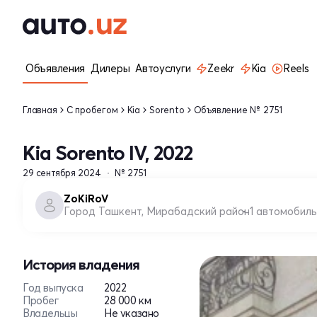
Объявления
Дилеры
Автоуслуги
Zeekr
Kia
Reels
Главная
С пробегом
Kia
Sorento
Объявление № 2751
Kia Sorento IV, 2022
29 сентября 2024
№ 2751
ZoKiRoV
Город Ташкент, Мирабадский район
1 автомобиль
История владения
Год выпуска
2022
Пробег
28 000 км
Владельцы
Не указано