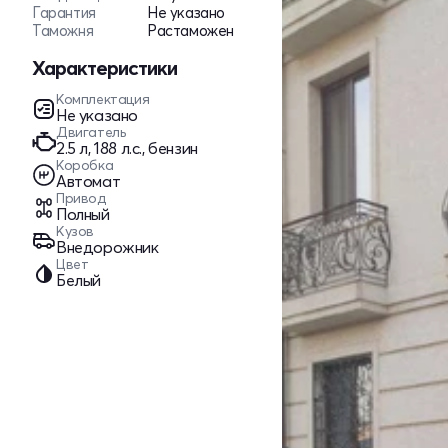
Гарантия
Не указано
Таможня
Растаможен
Характеристики
Комплектация
Не указано
Двигатель
2.5 л, 188 л.с., бензин
Коробка
Автомат
Привод
Полный
Кузов
Внедорожник
Цвет
Белый