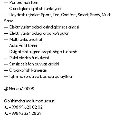
— Panoramali tom
— O‘rindiqlarni qizitish funksiyasi
— Haydash rejimlari: Sport, Eco, Comfort, Smart, Snow, Mud,
Sand
— Elektr yuritmadagi o‘rindiqlar sozlamasi
— Elektr yuritmadagi orqa ko‘zgular
— Multifunksional rul
— AutoHold tizimi
— Dvigatelni tugma orqali ishga tushirish
— Rulni qizitish funksiyasi
— Simsiz telefon quvvatlagichi
— Orqa ko‘rish kamerasi
— Iqlim nazorati va boshqa qulayliklar
💰 Narxi: 41 000$
Qo‘shimcha ma’lumot uchun:
📞 +998 99 620 02 02
📞 +998 93 324 28 29