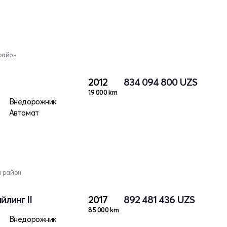
район
2012
834 094 800
UZS
19 000 km
Внедорожник
Автомат
й район
йлинг II
2017
892 481 436
UZS
85 000 km
Внедорожник