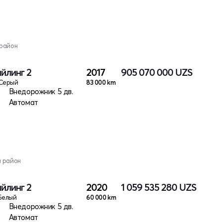
 район
айлинг 2
2017
905 070 000
UZS
Серый
83 000 km
Внедорожник 5 дв.
Автомат
й район
айлинг 2
2020
1 059 535 280
UZS
Белый
60 000 km
Внедорожник 5 дв.
Автомат