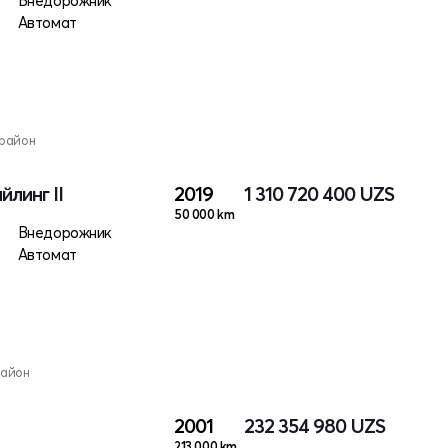
Внедорожник
Автомат
 район
йлинг II
2019
1 310 720 400
UZS
50 000 km
Внедорожник
Автомат
район
2001
232 354 980
UZS
213 000 km