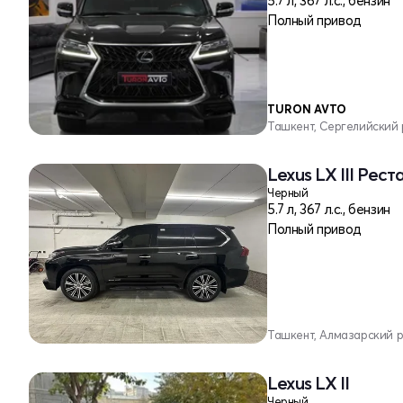
5.7 л, 367 л.с., бензин
Полный привод
TURON AVTO
Ташкент, Сергелийский
Lexus LX III Реста
Черный
5.7 л, 367 л.с., бензин
Полный привод
Ташкент, Алмазарский 
Lexus LX II
Черный