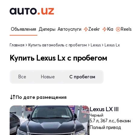
Объявления
Дилеры
Автоуслуги
Zeekr
Kia
Reels
Главная
Купить автомобиль с пробегом
Lexus
Lexus Lx
Купить Lexus Lx с пробегом
Все
Новые
С пробегом
По дате размещения
Lexus LX III
Черный
5.7 л, 367 л.с., бензин
Полный привод