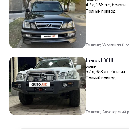
4.7 л, 268 л.с., бензин
Полный привод
Ташкент, Учтепинский р
Lexus LX III
Белый
5.7 л, 383 л.с., бензин
Полный привод
Ташкент, Алмазарский 