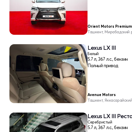
Orient Motors Premium
Ташкент, Мирабадский 
Lexus LX III
Белый
5.7 л, 367 л.с., бензин
Полный привод
Avenue Motors
Ташкент, Яккасарайски
Lexus LX III Реста
Серебристый
5.7 л, 367 л.с., бензин