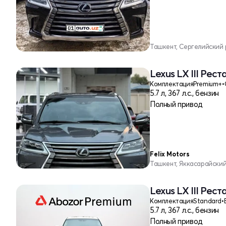
Ташкент, Сергелийский
Lexus LX III Рест
Комплектация
Premium+
•
5.7 л, 367 л.с., бензин
Полный привод
Felix Motors
Ташкент, Яккасарайски
Lexus LX III Рест
Комплектация
Standard
•
5.7 л, 367 л.с., бензин
Полный привод