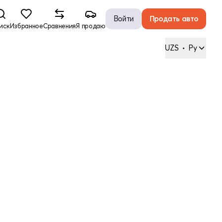
Войти
Продать авто
иск
Избранное
Сравнения
Я продаю
UZS
•
Ру