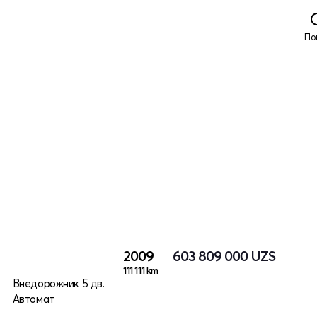
По
2009
603 809 000
UZS
111 111 km
Внедорожник 5 дв.
Автомат