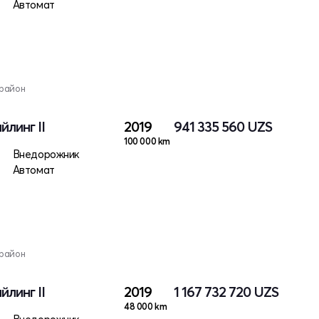
Автомат
 район
йлинг II
2019
941 335 560
UZS
100 000 km
Внедорожник
Автомат
 район
йлинг II
2019
1 167 732 720
UZS
48 000 km