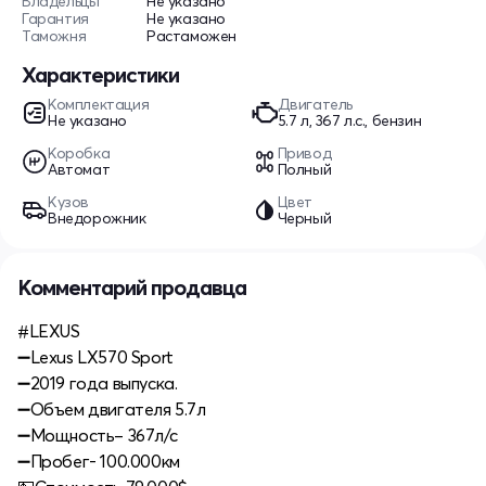
Владельцы
Не указано
Гарантия
Не указано
Таможня
Растаможен
Характеристики
Комплектация
Двигатель
Не указано
5.7 л, 367 л.с., бензин
Коробка
Привод
Автомат
Полный
Кузов
Цвет
Внедорожник
Черный
Комментарий продавца
#LEXUS
➖Lexus LX570 Sport
➖2019 года выпуска.
➖Объем двигателя 5.7л
➖Мощность– 367л/с
➖Пробег- 100.000км