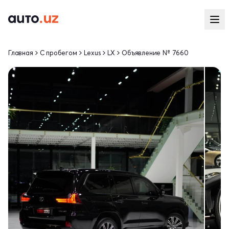
Главная
С пробегом
Lexus
LX
Объявление № 7660