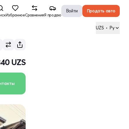
Войти
Продать авто
иск
Избранное
Сравнения
Я продаю
UZS
•
Ру
840 UZS
нтакты