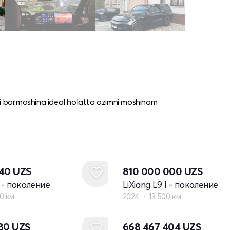
si bor.moshina ideal holatta ozimni moshinam
740
UZS
810 000 000
UZS
I - поколение
LiXiang L9 I - поколение
0 км
2024
13 500 км
Новый
980
UZS
668 467 404
UZS