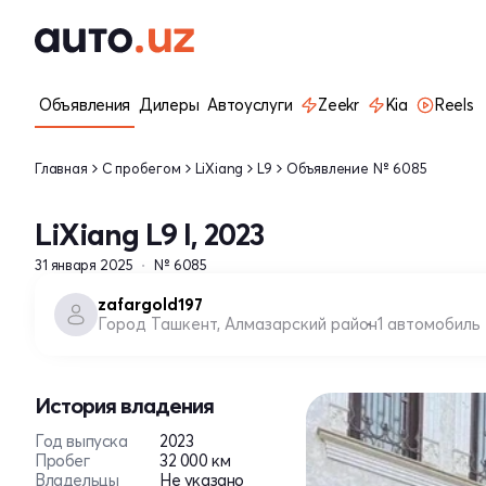
Объявления
Дилеры
Автоуслуги
Zeekr
Kia
Reels
Главная
С пробегом
LiXiang
L9
Объявление № 6085
LiXiang L9 I, 2023
31 января 2025
№ 6085
zafargold197
Город Ташкент, Алмазарский район
1 автомобиль
История владения
Год выпуска
2023
Пробег
32 000 км
Владельцы
Не указано