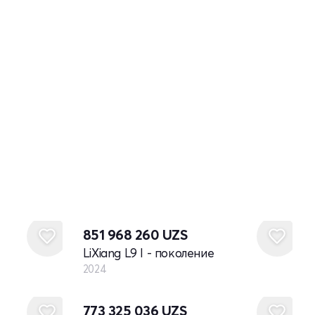
Новый
851 968 260
UZS
LiXiang L9 I - поколение
2024
773 325 036
UZS