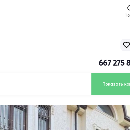
По
667 275 
Показать ко