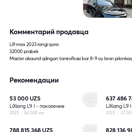
Комментарий продавца
Li9 max 2023 rangi qora
32000 prabek
Master akaund qilingan tanirofkasi bor 8-9 oy bron pilonka
Рекомендации
53 000
UZS
637 486 
LiXiang L9 I - поколение
LiXiang L9 
2023
56 000 км
2023
47 00
Новый
Новый
788 815 368
UZS
828 136 