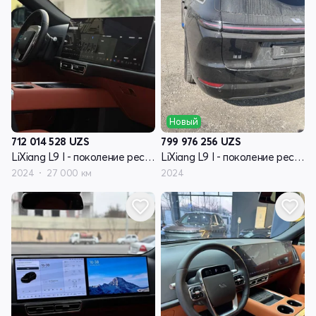
Новый
712 014 528
UZS
799 976 256
UZS
LiXiang L9 I - поколение рестайлинг
LiXiang L9 I - поколение рестайлинг
2024
27 000 км
2024