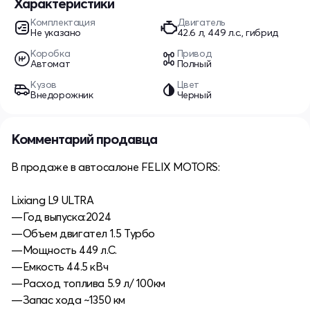
Характеристики
Комплектация
Двигатель
Не указано
42.6 л, 449 л.с., гибрид
Коробка
Привод
Автомат
Полный
Кузов
Цвет
Внедорожник
Черный
Комментарий продавца
В продаже в автосалоне FELIX MOTORS:
Lixiang L9 ULTRA
—Год выпуска:2024
—Объем двигател 1.5 Турбо
—Мощность 449 л.С.
—Емкость 44.5 кВч
—Расход топлива 5.9 л/ 100км
—Запас хода ~1350 км