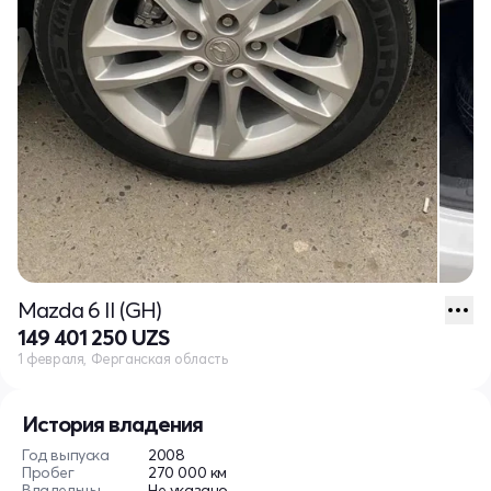
Mazda 6 II (GH)
149 401 250 UZS
1 февраля, Ферганская область
История владения
Год выпуска
2008
Пробег
270 000 км
Владельцы
Не указано