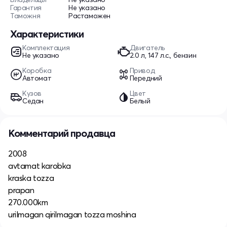
Гарантия
Не указано
Таможня
Растаможен
Характеристики
Комплектация
Двигатель
Не указано
2.0 л, 147 л.с., бензин
Коробка
Привод
Автомат
Передний
Кузов
Цвет
Седан
Белый
Комментарий продавца
2008
avtamat karobka
kraska tozza
prapan
270.000km
urilmagan qirilmagan tozza moshina