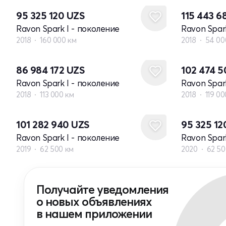
95 325 120
UZS
115 443 
Ravon Spark I - поколение
Ravon Spar
2018
160 000 км
2018
54 00
86 984 172
UZS
102 474 
Ravon Spark I - поколение
Ravon Spar
2018
113 000 км
2018
119 00
101 282 940
UZS
95 325 1
Ravon Spark I - поколение
Ravon Spar
2019
62 500 км
2020
62 50
Получайте уведомления
о новых объявлениях
в нашем приложении