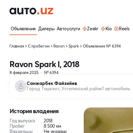
Объявления
Дилеры
Автоуслуги
Zeekr
Kia
Reels
Главная
С пробегом
Ravon
Spark
Объявление № 6394
Ravon Spark I, 2018
8 февраля 2025
№ 6394
Санжарбек Файзийев
Город Ташкент, Учтепинский район
1 автомобиль
История владения
Год выпуска
2018
Пробег
8 500 км
Владельцы
Не указано