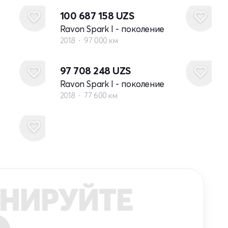
100 687 158
UZS
Ravon Spark I - поколение
2018
97 000 км
97 708 248
UZS
Ravon Spark I - поколение
2018
77 600 км
НИРУЙТЕ