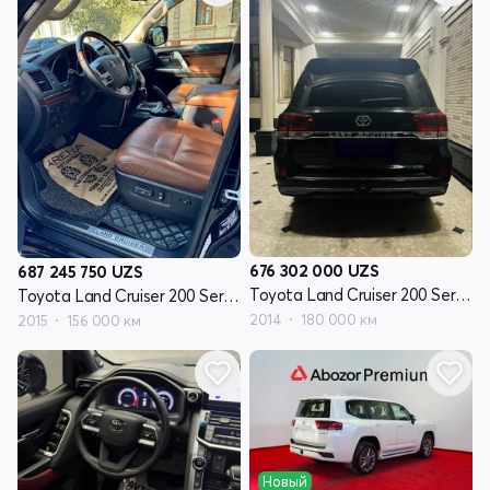
676 302 000
UZS
687 245 750
UZS
Toyota Land Cruiser 200 Series рестайлинг I
Toyota Land Cruiser 200 Series рестайлинг 2
2014
180 000 км
2015
156 000 км
Новый