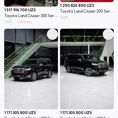
1 290 826 800
UZS
1 517 916 700
UZS
Toyota Land Cruiser 300 Series
Toyota Land Cruiser 300 Series
2025
2025
1 000 км
1 171 305 800
UZS
1 171 305 800
UZS