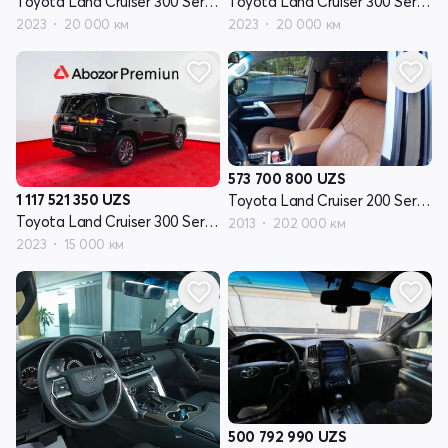
Toyota Land Cruiser 300 Series
Toyota Land Cruiser 300 Series
2023
20 000 км
2023
20 000 км
573 700 800
UZS
1 117 521 350
UZS
Toyota Land Cruiser 200 Series рестайлинг I
Toyota Land Cruiser 300 Series
2013
202 000 км
2023
15 000 км
500 792 990
UZS