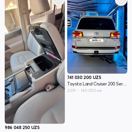
741 030 200
UZS
Toyota Land Cruiser 200 Series рестайлинг 2
2019
140 000 км
986 048 250
UZS