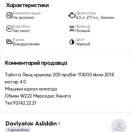
Характеристики
Комплектация
Двигатель
Не указано
4.0 л, 271 л.с., бензин
Коробка
Привод
Автомат
Полный
Кузов
Цвет
Внедорожник
Черный
Комментарий продавца
Тойота Ленд круисер 200 пробег 113000 йили 2018
мотор 4.0
Мошина идеал холатда
Обмен W223 Мерседес бензга
Тел.93.142.22.21
Davlyatov Asliddin
1 автомобиль