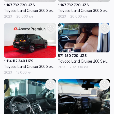
1 167 732 720
UZS
1 167 732 720
UZS
Toyota Land Cruiser 300 Series
Toyota Land Cruiser 300 Series
2023
20 000 км
2023
20 000 км
571 950 720
UZS
1 114 112 340
UZS
Toyota Land Cruiser 200 Series рестайлинг I
Toyota Land Cruiser 300 Series
2013
202 000 км
2023
15 000 км