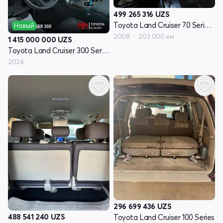
499 265 316
UZS
Toyota Land Cruiser 70 Series рестайлинг 1
Новый
2008
203 000 км
1 415 000 000
UZS
Toyota Land Cruiser 300 Series
2024
296 699 436
UZS
488 541 240
UZS
Toyota Land Cruiser 100 Series