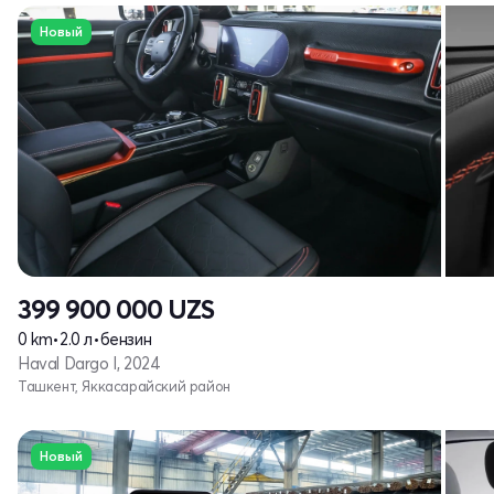
Новый
399 900 000
UZS
0 km
•
2.0 л
•
бензин
Haval Dargo I, 2024
Ташкент, Яккасарайский район
Новый