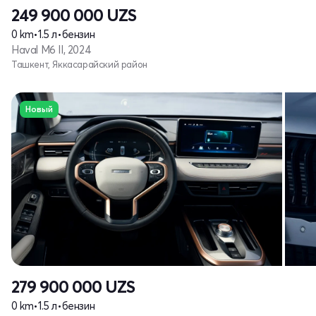
249 900 000
UZS
0 km
•
1.5 л
•
бензин
Haval M6 II, 2024
Ташкент, Яккасарайский район
Новый
279 900 000
UZS
0 km
•
1.5 л
•
бензин