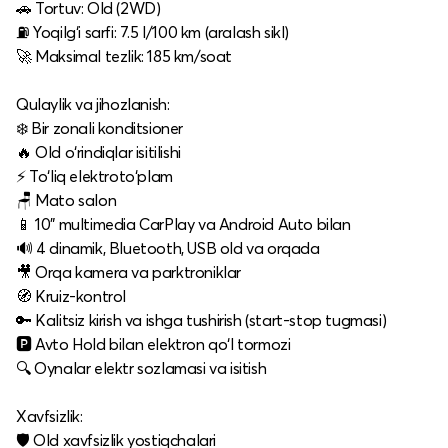
🚗 Tortuv: Old (2WD)
⛽ Yoqilg‘i sarfi: 7.5 l/100 km (aralash sikl)
🚀 Maksimal tezlik: 185 km/soat
Qulaylik va jihozlanish:
❄️ Bir zonali konditsioner
🔥 Old o‘rindiqlar isitilishi
⚡ To‘liq elektroto‘plam
🪑 Mato salon
📱 10" multimedia CarPlay va Android Auto bilan
🔊 4 dinamik, Bluetooth, USB old va orqada
🎥 Orqa kamera va parktroniklar
🧭 Kruiz-kontrol
🔑 Kalitsiz kirish va ishga tushirish (start-stop tugmasi)
🅿️ Avto Hold bilan elektron qo‘l tormozi
🔍 Oynalar elektr sozlamasi va isitish
Xavfsizlik:
🛡 Old xavfsizlik yostiqchalari