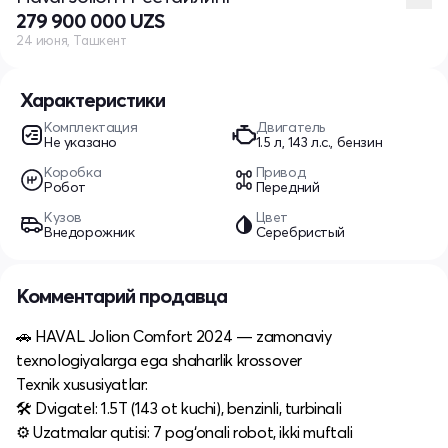
279 900 000 UZS
24 июня, Ташкент
Характеристики
Комплектация
Двигатель
Не указано
1.5 л, 143 л.с., бензин
Коробка
Привод
Робот
Передний
Кузов
Цвет
Внедорожник
Серебристый
Комментарий продавца
🚗 HAVAL Jolion Comfort 2024 — zamonaviy
texnologiyalarga ega shaharlik krossover
Texnik xususiyatlar:
🛠 Dvigatel: 1.5T (143 ot kuchi), benzinli, turbinali
⚙️ Uzatmalar qutisi: 7 pog‘onali robot, ikki muftali