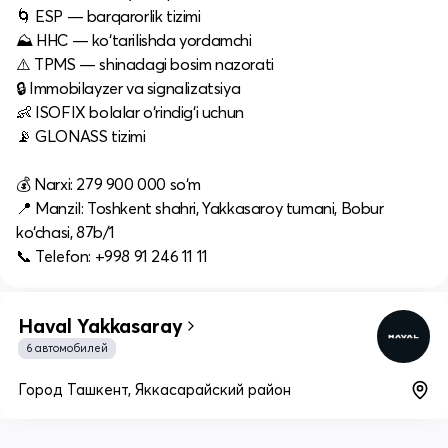
🌀 ESP — barqarorlik tizimi
⛰ HHC — ko‘tarilishda yordamchi
⚠️ TPMS — shinadagi bosim nazorati
🔒 Immobilayzer va signalizatsiya
👶 ISOFIX bolalar o‘rindig‘i uchun
📡 GLONASS tizimi
💰 Narxi: 279 900 000 so‘m
📍 Manzil: Toshkent shahri, Yakkasaroy tumani, Bobur
ko‘chasi, 87b/1
📞 Telefon: +998 91 246 11 11
Haval Yakkasaray
6 автомобилей
Город Ташкент, Яккасарайский район