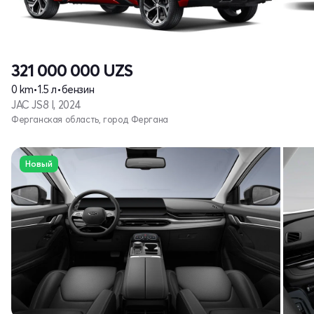
321 000 000
UZS
0 km
•
1.5 л
•
бензин
JAC JS8 I, 2024
Ферганская область, город Фергана
Новый