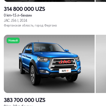
314 800 000
UZS
0 km
•
1.5 л
•
бензин
JAC JS6 I, 2024
Ферганская область, город Фергана
Новый
383 700 000
UZS