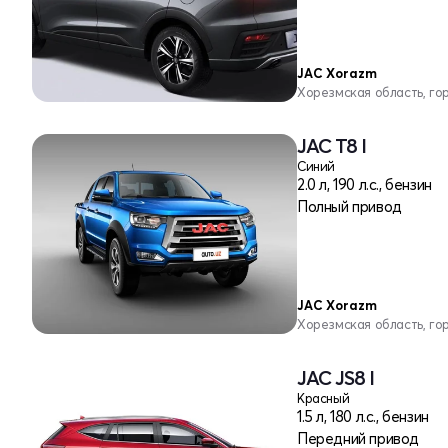
JAC Xorazm
Хорезмская область, го
JAC T8 I
Синий
2.0 л, 190 л.с., бензин
Полный привод
JAC Xorazm
Хорезмская область, го
JAC JS8 I
Красный
1.5 л, 180 л.с., бензин
Передний привод