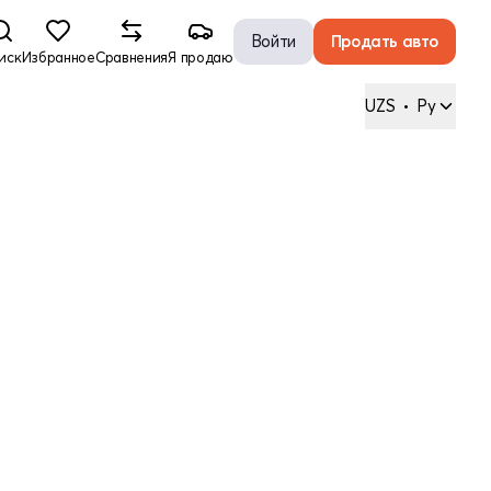
Войти
Продать авто
иск
Избранное
Сравнения
Я продаю
UZS
•
Ру