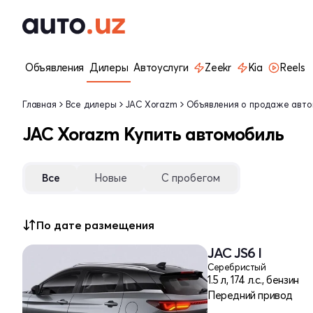
Объявления
Дилеры
Автоуслуги
Zeekr
Kia
Reels
Главная
Все дилеры
JAC Xorazm
Объявления о продаже авт
JAC Xorazm Купить автомобиль
Все
Новые
С пробегом
По дате размещения
JAC JS6 I
Серебристый
1.5 л, 174 л.с., бензин
Передний привод