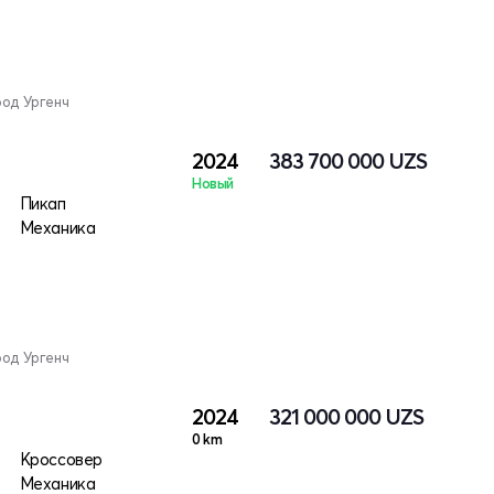
род Ургенч
2024
383 700 000
UZS
Новый
Пикап
Механика
род Ургенч
2024
321 000 000
UZS
0 km
Кроссовер
Механика