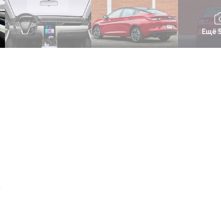
Ещё 
m