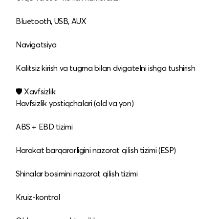
Bluetooth, USB, AUX
Navigatsiya
Kalitsiz kirish va tugma bilan dvigatelni ishga tushirish
🛡 Xavfsizlik:
Havfsizlik yostiqchalari (old va yon)
ABS + EBD tizimi
Harakat barqarorligini nazorat qilish tizimi (ESP)
Shinalar bosimini nazorat qilish tizimi
Kruiz-kontrol