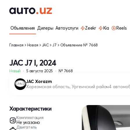
Объявления
Дилеры
Автоуслуги
Zeekr
Kia
Reels
Главная
Новая
JAC
J7
Объявление № 7668
JAC J7 I, 2024
Новый
5 августа 2025
№ 7668
JAC Xorazm
Хорезмская область, Ургенчский район
4 автомо
Характеристики
Комплектация
Не указано
Двигатель