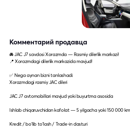
Комментарий продавца
🚘 JAC J7 savdosi Xorazmda — Rasmiy dilerlik markazi!
📍 Xorazmdagi dilerlik markazida mavjud!
✅ Nega aynan bizni tanlashadi:
Xorazmdagi rasmiy JAC dileri
JAC J7 avtomobillari mavjud yoki buyurtma asosida
Ishlab chiqaruvchidan kafolat — 5 yilgacha yoki 150 000 k
Kredit / bo‘lib to‘lash / Trade-in dasturi