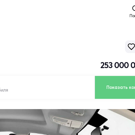
По
253 000 
Показать ко
биля