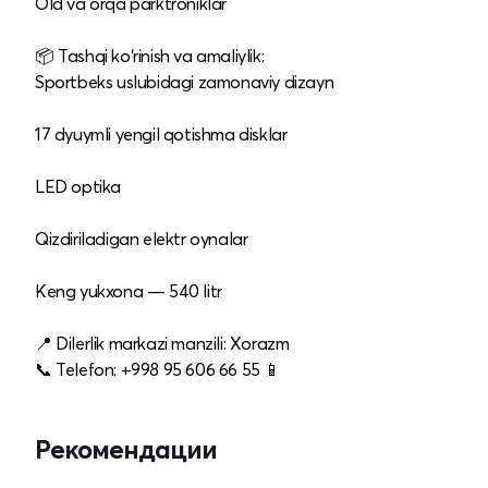
Old va orqa parktroniklar
📦 Tashqi ko‘rinish va amaliylik:
Sportbeks uslubidagi zamonaviy dizayn
17 dyuymli yengil qotishma disklar
LED optika
Qizdiriladigan elektr oynalar
Keng yukxona — 540 litr
📍 Dilerlik markazi manzili: Xorazm
📞 Telefon: +998 95 606 66 55 📱
Рекомендации
Новый
Новый