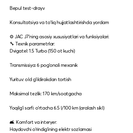
Bepul test-drayv
Konsultatsiya va to‘liq hujjatlashtirishda yordam
⚙️ JAC J7’ning asosiy xususiyatlari va funksiyalari:
🔧 Texnik parametrlar:
Dvigatel: 1.5 Turbo (150 ot kuchi)
Transmissiya: 6 pog‘onali mexanik
Yurituv: old g‘ildirakdan tortish
Maksimal tezlik: 170 km/soatgacha
Yoqilg‘i sarfi: o‘rtacha 6.5 l/100 km (aralash sikl)
🛋 Komfort va interyer:
Haydovchi o‘rindig‘ining elektr sozlamasi