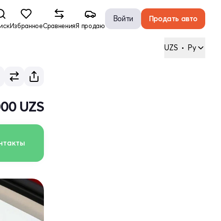
Войти
Продать авто
иск
Избранное
Сравнения
Я продаю
UZS
•
Ру
000 UZS
нтакты