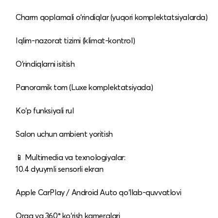
Charm qoplamali o‘rindiqlar (yuqori komplektatsiyalarda)
Iqlim-nazorat tizimi (klimat-kontrol)
O‘rindiqlarni isitish
Panoramik tom (Luxe komplektatsiyada)
Ko‘p funksiyali rul
Salon uchun ambient yoritish
📱 Multimedia va texnologiyalar:
10.4 dyuymli sensorli ekran
Apple CarPlay / Android Auto qo‘llab-quvvatlovi
Orqa va 360° ko‘rish kameralari