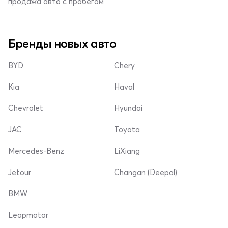
продажа авто с пробегом
Бренды новых авто
BYD
Chery
Kia
Haval
Chevrolet
Hyundai
JAC
Toyota
Mercedes-Benz
LiXiang
Jetour
Changan (Deepal)
BMW
Leapmotor