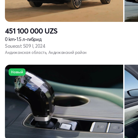
451 100 000
UZS
0 km
•
1.5 л
•
гибрид
Soueast S09 I, 2024
Андижанская область, Андижанский район
Новый