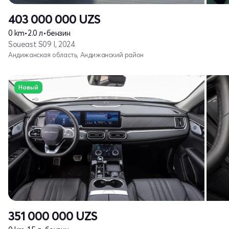
403 000 000
UZS
0 km
•
2.0 л
•
бензин
Soueast S09 I, 2024
Андижанская область, Андижанский район
Новый
351 000 000
UZS