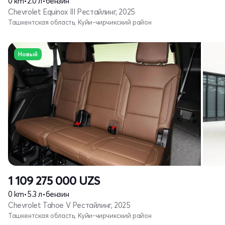
0 km
•
2.0 л
•
бензин
Chevrolet Equinox III Рестайлинг, 2025
Ташкентская область, Куйи-чирчикский район
Новый
1 109 275 000
UZS
0 km
•
5.3 л
•
бензин
Chevrolet Tahoe V Рестайлинг, 2025
Ташкентская область, Куйи-чирчикский район