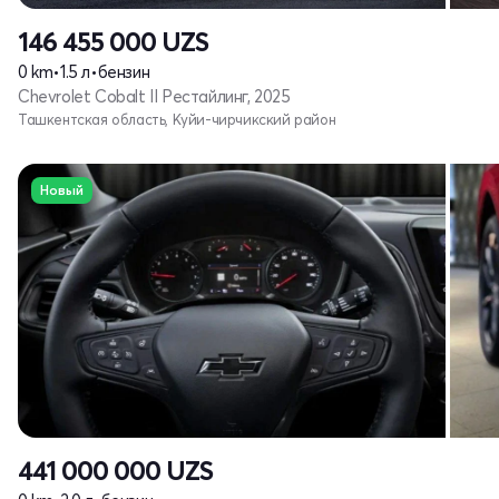
146 455 000
UZS
0 km
•
1.5 л
•
бензин
Chevrolet Cobalt II Рестайлинг, 2025
Ташкентская область, Куйи-чирчикский район
Новый
441 000 000
UZS