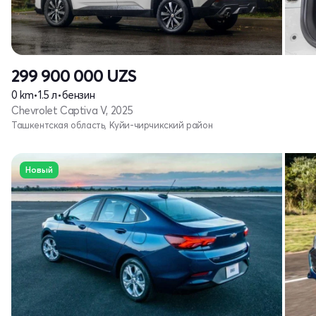
299 900 000
UZS
0 km
•
1.5 л
•
бензин
Chevrolet Captiva V, 2025
Ташкентская область, Куйи-чирчикский район
Новый