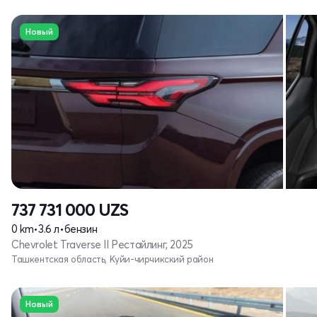
Новый
737 731 000
UZS
0 km
•
3.6 л
•
бензин
Chevrolet Traverse II Рестайлинг, 2025
Ташкентская область, Куйи-чирчикский район
Новый