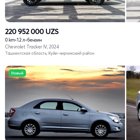
220 952 000
UZS
0 km
•
1.2 л
•
бензин
Chevrolet Tracker IV, 2024
Ташкентская область, Куйи-чирчикский район
Новый