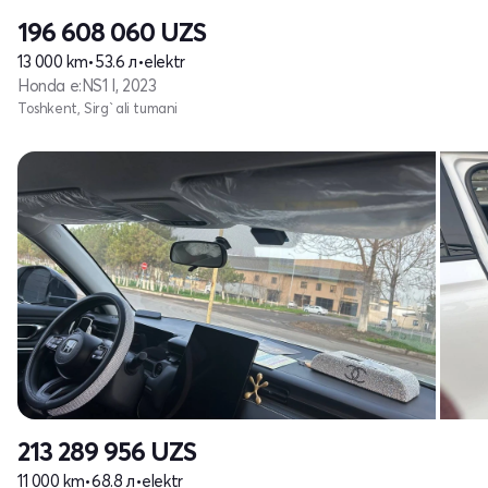
196 608 060
UZS
13 000 km
•
53.6 л
•
elektr
Honda e:NS1 I, 2023
Toshkent, Sirg`ali tumani
213 289 956
UZS
11 000 km
•
68.8 л
•
elektr