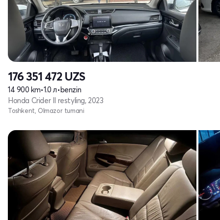
176 351 472
UZS
14 900 km
•
1.0 л
•
benzin
Honda Crider II restyling, 2023
Toshkent, Olmazor tumani