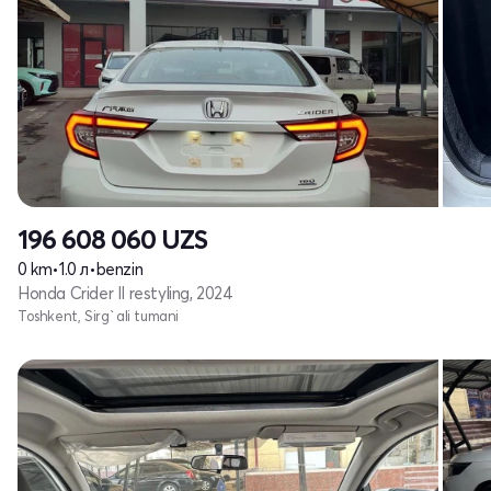
196 608 060
UZS
0 km
•
1.0 л
•
benzin
Honda Crider II restyling, 2024
Toshkent, Sirg`ali tumani