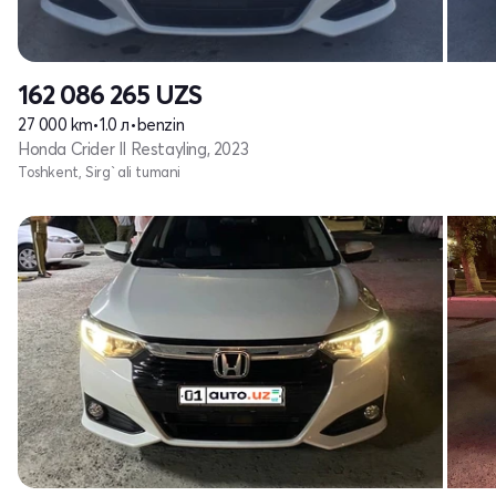
162 086 265
UZS
27 000 km
•
1.0 л
•
benzin
Honda Crider II Restayling, 2023
Toshkent, Sirg`ali tumani