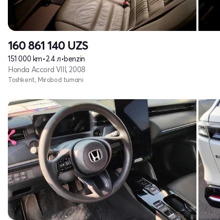
160 861 140
UZS
151 000 km
•
2.4 л
•
benzin
Honda Accord VIII, 2008
Toshkent, Mirobod tumani