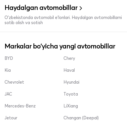
Haydalgan avtomobillar
O'zbekistonda avtomobil e’lonlari. Haydalgan avtomobillarni
sotib olish va sotish
Markalar bo'yicha yangi avtomobillar
BYD
Chery
Kia
Haval
Chevrolet
Hyundai
JAC
Toyota
Mercedes-Benz
LiXiang
Jetour
Changan (Deepal)