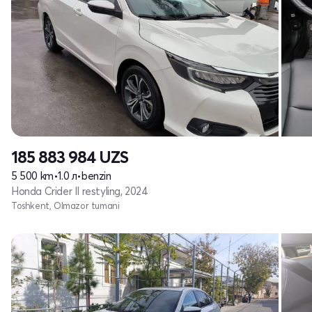
185 883 984
UZS
5 500 km
•
1.0 л
•
benzin
Honda Crider II restyling, 2024
Toshkent, Olmazor tumani