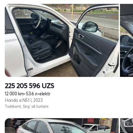
225 205 596
UZS
12 000 km
•
53.6 л
•
elektr
Honda e:NS1 I, 2023
Toshkent, Sirg`ali tumani