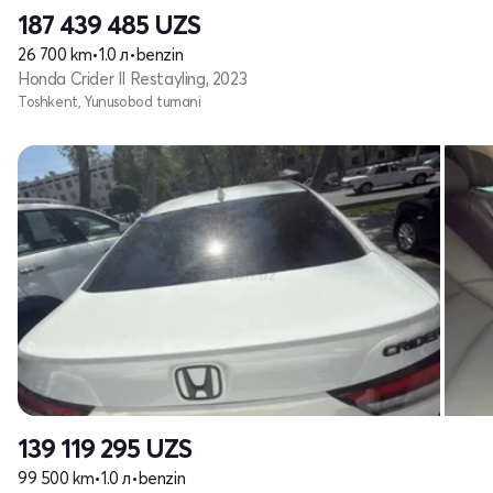
187 439 485
UZS
26 700 km
•
1.0 л
•
benzin
Honda Crider II Restayling, 2023
Toshkent, Yunusobod tumani
139 119 295
UZS
99 500 km
•
1.0 л
•
benzin