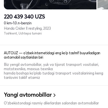
220 439 340
UZS
0 km
•
1.0 л
•
benzin
Honda Crider II restyling, 2023
Toshkent, Uchtepa tumani
AUTO.UZ — o'zbek internetidagi eng ko'p tashrif buyuriladigan
avtomobil saytlaridan biri
Biz yengil avtomobillar, yuk va tijorat transport vositalari,
mototexnika, maxsus texnika
hamda boshqa ko'plab turdagi transport vositalarining keng
tanlovini taklif etamiz
Yangi avtomobillar
O'zbekistondagi rasmiy dilerlardan salondan avtomobillar