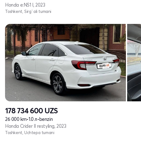
Honda e:NS1 I, 2023
Toshkent, Sirg`ali tumani
178 734 600
UZS
26 000 km
•
1.0 л
•
benzin
Honda Crider II restyling, 2023
Toshkent, Uchtepa tumani