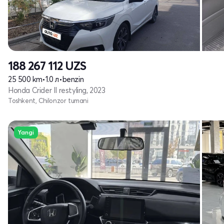
188 267 112
UZS
25 500 km
•
1.0 л
•
benzin
Honda Crider II restyling, 2023
Toshkent, Chilonzor tumani
Yangi