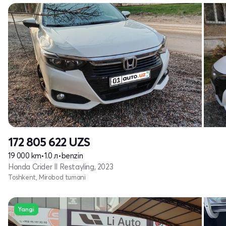
172 805 622
UZS
19 000 km
•
1.0 л
•
benzin
Honda Crider II Restayling, 2023
Toshkent, Mirobod tumani
Yangi