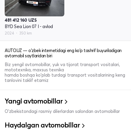
481 412 160
UZS
BYD Sea Lion 07 I - avlod
2024
350 km
AUTO.UZ — o'zbek internetidagi eng ko'p tashrif buyuriladigan
avtomobil saytlaridan biri
Biz yengil avtomobillar, yuk va tijorat transport vositalari,
mototexnika, maxsus texnika
hamda boshqa ko'plab turdagi transport vositalarining keng
tanlovini taklif etamiz
Yangi avtomobillar
O'zbekistondagi rasmiy dilerlardan salondan avtomobillar
Haydalgan avtomobillar