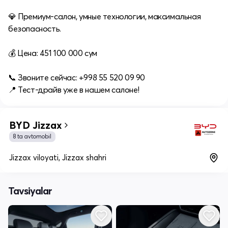
💎 Премиум-салон, умные технологии, максимальная
безопасность.
💰 Цена: 451 100 000 сум
📞 Звоните сейчас: +998 55 520 09 90
📍 Тест-драйв уже в нашем салоне!
BYD Jizzax
8 ta avtomobil
Jizzax viloyati, Jizzax shahri
Tavsiyalar