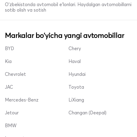
O'zbekistonda avtomobil e’lonlari. Haydalgan avtomobillarni
sotib olish va sotish
Markalar bo'yicha yangi avtomobillar
BYD
Chery
Kia
Haval
Chevrolet
Hyundai
JAC
Toyota
Mercedes-Benz
LiXiang
Jetour
Changan (Deepal)
BMW