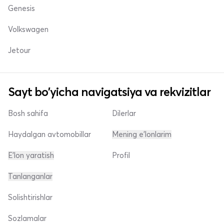
Genesis
Volkswagen
Jetour
Sayt bo'yicha navigatsiya va rekvizitlar
Bosh sahifa
Dilerlar
Haydalgan avtomobillar
Mening e'lonlarim
E'lon yaratish
Profil
Tanlanganlar
Solishtirishlar
Sozlamalar