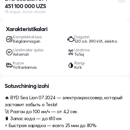
451 100 000 UZS
18 avgust, Jizzax viloyati
Xarakteristikalari
Komplektatsiya
Dvigatel
Belgilanmagan
530 o.k. 390 kVt, elektro
Uzatmalar qutisi
Uzatma
Avtomat
To'liq
Kuzov
Rangi
Yo‘ltanlamas
Ko'k
Sotuvchining izohi
🔥 BYD Sea Lion 07 2024 — электрокроссовер, который
заставит забыть о Tesla!
🚀 Разгон до 100 км/ч — от 4,2 сек
🔋 Запас хода — до 610 км
⚡️ Быстрая зарядка — всего 25 мин до 80%