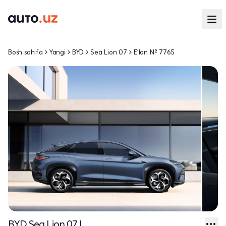
Bosh sahifa
Yangi
BYD
Sea Lion 07
E'lon № 7765
BYD Sea Lion 07 I