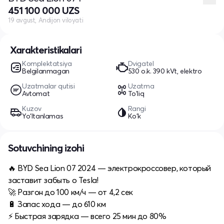
451 100 000 UZS
19 avgust, Andijon viloyati
Xarakteristikalari
Komplektatsiya
Dvigatel
Belgilanmagan
530 o.k. 390 kVt, elektro
Uzatmalar qutisi
Uzatma
Avtomat
To'liq
Kuzov
Rangi
Yo‘ltanlamas
Ko'k
Sotuvchining izohi
🔥 BYD Sea Lion 07 2024 — электрокроссовер, который
заставит забыть о Tesla!
🚀 Разгон до 100 км/ч — от 4,2 сек
🔋 Запас хода — до 610 км
⚡️ Быстрая зарядка — всего 25 мин до 80%