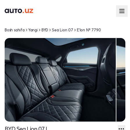
Bosh sahifa
Yangi
BYD
Sea Lion 07
E'lon № 7790
BYD Sea Lion 07 I