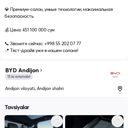
💎 Премиум-салон, умные технологии, максимальная
безопасность.
💰 Цена: 451 100 000 сум
📞 Звоните сейчас: +998 55 202 07 77
📍 Тест-драйв уже в нашем салоне!
BYD Andijon
15 ta avtomobil
Andijon viloyati, Andijon shahri
Tavsiyalar