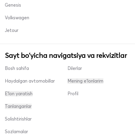
Genesis
Volkswagen
Jetour
Sayt bo'yicha navigatsiya va rekvizitlar
Bosh sahifa
Dilerlar
Haydalgan avtomobillar
Mening e'lonlarim
E'lon yaratish
Profil
Tanlanganlar
Solishtirishlar
Sozlamalar