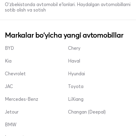
O'zbekistonda avtomobil e’lonlari. Haydalgan avtomobillarni
sotib olish va sotish
Markalar bo'yicha yangi avtomobillar
BYD
Chery
Kia
Haval
Chevrolet
Hyundai
JAC
Toyota
Mercedes-Benz
LiXiang
Jetour
Changan (Deepal)
BMW