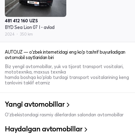
481 412 160
UZS
BYD Sea Lion 07 I - avlod
2024
350 km
AUTO.UZ — o'zbek internetidagi eng ko'p tashrif buyuriladigan
avtomobil saytlaridan biri
Biz yengil avtomobillar, yuk va tijorat transport vositalari,
mototexnika, maxsus texnika
hamda boshqa ko'plab turdagi transport vositalarining keng
tanlovini taklif etamiz
Yangi avtomobillar
O'zbekistondagi rasmiy dilerlardan salondan avtomobillar
Haydalgan avtomobillar