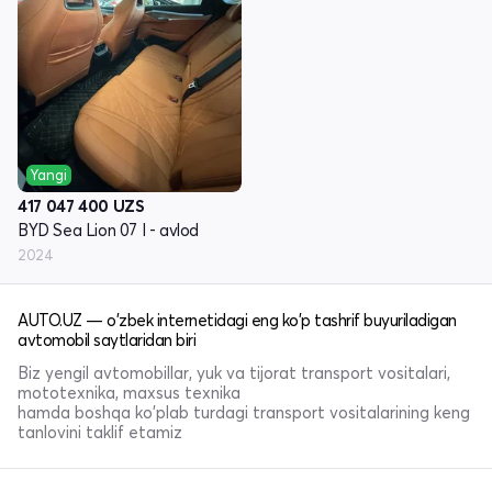
Yangi
417 047 400
UZS
BYD Sea Lion 07 I - avlod
2024
AUTO.UZ — o'zbek internetidagi eng ko'p tashrif buyuriladigan
avtomobil saytlaridan biri
Biz yengil avtomobillar, yuk va tijorat transport vositalari,
mototexnika, maxsus texnika
hamda boshqa ko'plab turdagi transport vositalarining keng
tanlovini taklif etamiz