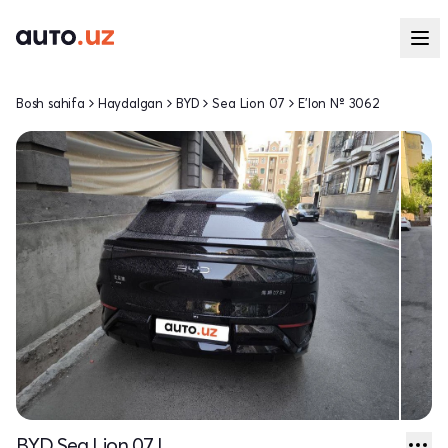
Bosh sahifa
Haydalgan
BYD
Sea Lion 07
E'lon № 3062
BYD Sea Lion 07 I