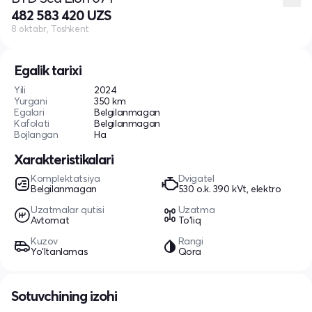
482 583 420 UZS
8 oktabr, Toshkent
Egalik tarixi
Yili
2024
Yurgani
350 km
Egalari
Belgilanmagan
Kafolati
Belgilanmagan
Bojlangan
Ha
Xarakteristikalari
Komplektatsiya
Dvigatel
Belgilanmagan
530 o.k. 390 kVt, elektro
Uzatmalar qutisi
Uzatma
Avtomat
To'liq
Kuzov
Rangi
Yo‘ltanlamas
Qora
Sotuvchining izohi