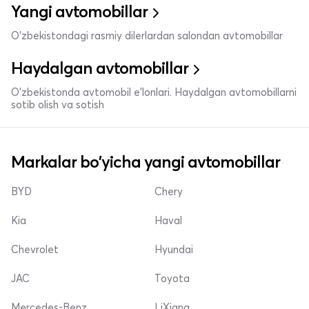
Yangi avtomobillar
O'zbekistondagi rasmiy dilerlardan salondan avtomobillar
Haydalgan avtomobillar
O'zbekistonda avtomobil e’lonlari. Haydalgan avtomobillarni
sotib olish va sotish
Markalar bo'yicha yangi avtomobillar
BYD
Chery
Kia
Haval
Chevrolet
Hyundai
JAC
Toyota
Mercedes-Benz
LiXiang