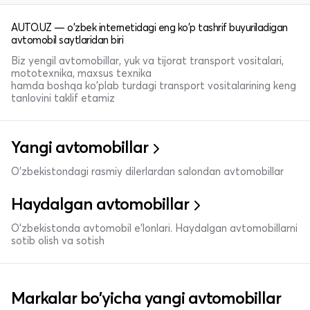
AUTO.UZ — o'zbek internetidagi eng ko'p tashrif buyuriladigan
avtomobil saytlaridan biri
Biz yengil avtomobillar, yuk va tijorat transport vositalari,
mototexnika, maxsus texnika
hamda boshqa ko'plab turdagi transport vositalarining keng
tanlovini taklif etamiz
Yangi avtomobillar
O'zbekistondagi rasmiy dilerlardan salondan avtomobillar
Haydalgan avtomobillar
O'zbekistonda avtomobil e’lonlari. Haydalgan avtomobillarni
sotib olish va sotish
Markalar bo'yicha yangi avtomobillar