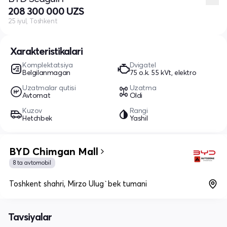
208 300 000 UZS
25 iyul, Toshkent
Xarakteristikalari
Komplektatsiya
Dvigatel
Belgilanmagan
75 o.k. 55 kVt, elektro
Uzatmalar qutisi
Uzatma
Avtomat
Oldi
Kuzov
Rangi
Hetchbek
Yashil
BYD Chimgan Mall
8 ta avtomobil
Toshkent shahri, Mirzo Ulug`bek tumani
Tavsiyalar