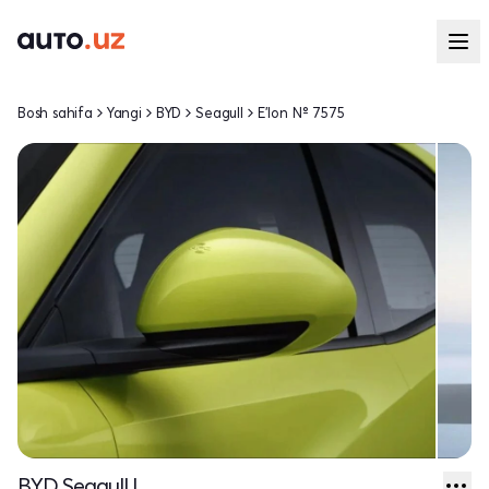
Bosh sahifa
Yangi
BYD
Seagull
E'lon № 7575
BYD Seagull I