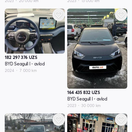
2023
20 000 km
2023
13 000 km
182 297 376
UZS
BYD Seagull I - avlod
2024
7 000 km
164 435 832
UZS
BYD Seagull I - avlod
2023
30 000 km