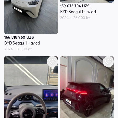
159 073 794
UZS
BYD Seagull I - avlod
2024
26 000 km
166 818 960
UZS
BYD Seagull I - avlod
2024
7 800 km