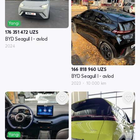
Yangi
176 351 472
UZS
BYD Seagull I - avlod
2024
166 818 960
UZS
BYD Seagull I - avlod
2023
10 000 km
Yangi