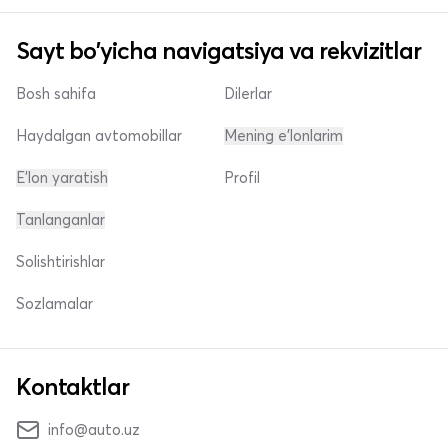
Sayt bo'yicha navigatsiya va rekvizitlar
Bosh sahifa
Dilerlar
Haydalgan avtomobillar
Mening e'lonlarim
E'lon yaratish
Profil
Tanlanganlar
Solishtirishlar
Sozlamalar
Kontaktlar
info@auto.uz