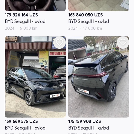
179 926 164
UZS
163 840 050
UZS
BYD Seagull I - avlod
BYD Seagull I - avlod
2024
6 000 km
2024
17 000 km
159 669 576
UZS
175 159 908
UZS
BYD Seagull I - avlod
BYD Seagull I - avlod