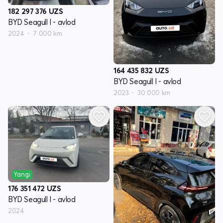
182 297 376
UZS
BYD Seagull I - avlod
2024
7 000 km
164 435 832
UZS
BYD Seagull I - avlod
2023
30 000 km
Yangi
176 351 472
UZS
BYD Seagull I - avlod
2024