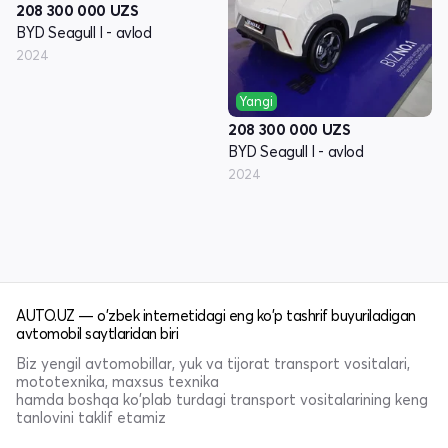
208 300 000
UZS
BYD Seagull I - avlod
2024
Yangi
208 300 000
UZS
BYD Seagull I - avlod
2024
AUTO.UZ — o'zbek internetidagi eng ko'p tashrif buyuriladigan
avtomobil saytlaridan biri
Biz yengil avtomobillar, yuk va tijorat transport vositalari,
mototexnika, maxsus texnika
hamda boshqa ko'plab turdagi transport vositalarining keng
tanlovini taklif etamiz