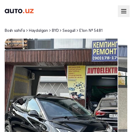
Bosh sahifa
Haydalgan
BYD
Seagull
E'lon № 5481