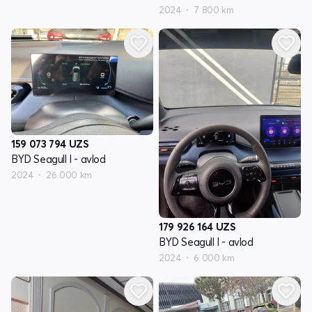
2024
7 800 km
159 073 794
UZS
BYD Seagull I - avlod
2024
26 000 km
179 926 164
UZS
BYD Seagull I - avlod
2024
6 000 km