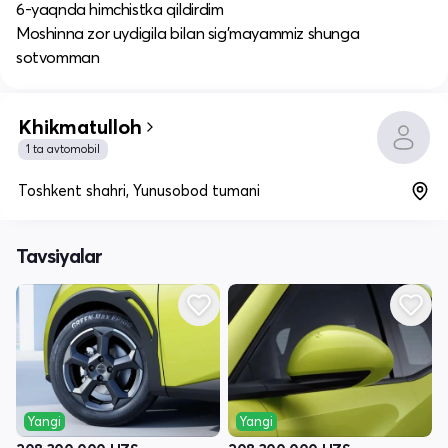
6-yaqnda himchistka qildirdim
Moshinna zor uydigila bilan sig’mayammiz shunga
sotvomman
Khikmatulloh
1 ta avtomobil
Toshkent shahri, Yunusobod tumani
Tavsiyalar
Yangi
Yangi