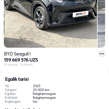
BYD Seagull I
159 669 576 UZS
14 yanvar, Toshkent
Egalik tarixi
Yili
2023
Yurgani
20 000 km
Egalari
Belgilanmagan
Kafolati
Belgilanmagan
Bojlangan
Ha