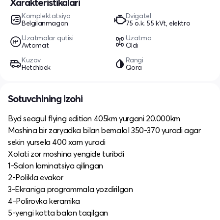
Xarakteristikalari
Komplektatsiya
Dvigatel
Belgilanmagan
75 o.k. 55 kVt, elektro
Uzatmalar qutisi
Uzatma
Avtomat
Oldi
Kuzov
Rangi
Hetchbek
Qora
Sotuvchining izohi
Byd seagul flying edition 405km yurgani 20.000km
Moshina bir zaryadka bilan bemalol 350-370 yuradi agar
sekin yursela 400 xam yuradi
Xolati zor moshina yengide turibdi
1-Salon laminatsiya qilingan
2-Polikla evakor
3-Ekraniga programmala yozdirilgan
4-Polirovka keramika
5-yengi kotta balon taqilgan