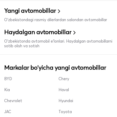
Yangi avtomobillar
O'zbekistondagi rasmiy dilerlardan salondan avtomobillar
Haydalgan avtomobillar
O'zbekistonda avtomobil e’lonlari. Haydalgan avtomobillarni
sotib olish va sotish
Markalar bo'yicha yangi avtomobillar
BYD
Chery
Kia
Haval
Chevrolet
Hyundai
JAC
Toyota