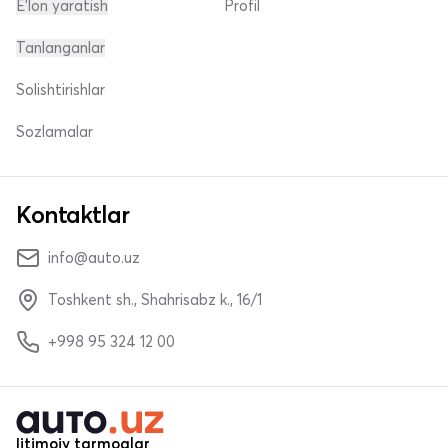
E'lon yaratish
Profil
Tanlanganlar
Solishtirishlar
Sozlamalar
Kontaktlar
info@auto.uz
Toshkent sh., Shahrisabz k., 16/1
+998 95 324 12 00
Ijtimoiy tarmoqlar