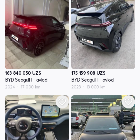
163 840 050
UZS
175 159 908
UZS
BYD Seagull I - avlod
BYD Seagull I - avlod
2024
17 000 km
2023
13 000 km