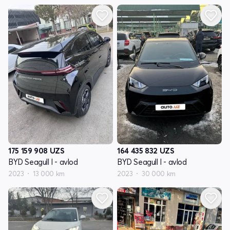
175 159 908
UZS
164 435 832
UZS
BYD Seagull I - avlod
BYD Seagull I - avlod
2023
13 000 km
2023
30 000 km