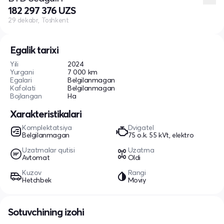
182 297 376 UZS
29 dekabr, Toshkent
Egalik tarixi
Yili
2024
Yurgani
7 000 km
Egalari
Belgilanmagan
Kafolati
Belgilanmagan
Bojlangan
Ha
Xarakteristikalari
Komplektatsiya
Dvigatel
Belgilanmagan
75 o.k. 55 kVt, elektro
Uzatmalar qutisi
Uzatma
Avtomat
Oldi
Kuzov
Rangi
Hetchbek
Moviy
Sotuvchining izohi