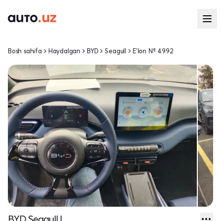
Bosh sahifa
Haydalgan
BYD
Seagull
E'lon № 4992
BYD Seagull I