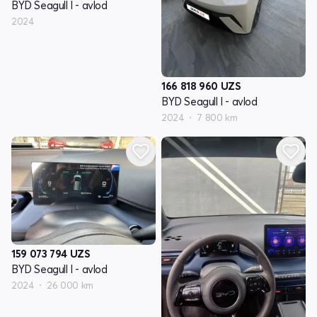
BYD Seagull I - avlod
2024
166 818 960
UZS
BYD Seagull I - avlod
2024
7 800 km
159 073 794
UZS
BYD Seagull I - avlod
2024
26 000 km