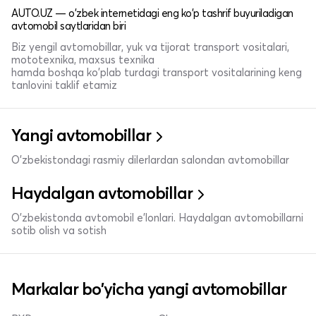
AUTO.UZ — o'zbek internetidagi eng ko'p tashrif buyuriladigan
avtomobil saytlaridan biri
Biz yengil avtomobillar, yuk va tijorat transport vositalari,
mototexnika, maxsus texnika
hamda boshqa ko'plab turdagi transport vositalarining keng
tanlovini taklif etamiz
Yangi avtomobillar
O'zbekistondagi rasmiy dilerlardan salondan avtomobillar
Haydalgan avtomobillar
O'zbekistonda avtomobil e’lonlari. Haydalgan avtomobillarni
sotib olish va sotish
Markalar bo'yicha yangi avtomobillar