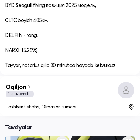
BYD Seagull flying позиция 2025 модель,
CLTC boyich 405км.
DELFIN - rang,
NARXI: 15.299$
Tayyor, notarius qilib 30 minutda haydab ketvurasz.
Oqiljon
1 ta avtomobil
Toshkent shahri, Olmazor tumani
Tavsiyalar