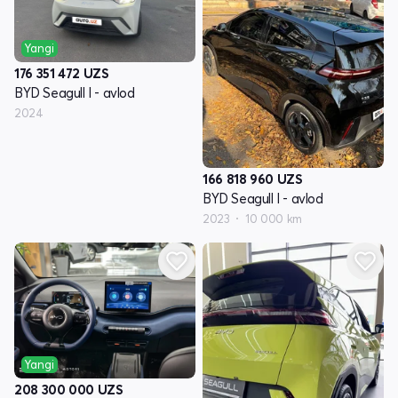
Yangi
176 351 472
UZS
BYD Seagull I - avlod
2024
166 818 960
UZS
BYD Seagull I - avlod
2023
10 000 km
Yangi
208 300 000
UZS