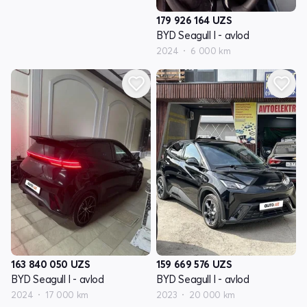
179 926 164
UZS
BYD Seagull I - avlod
2024
6 000 km
163 840 050
UZS
159 669 576
UZS
BYD Seagull I - avlod
BYD Seagull I - avlod
2024
17 000 km
2023
20 000 km