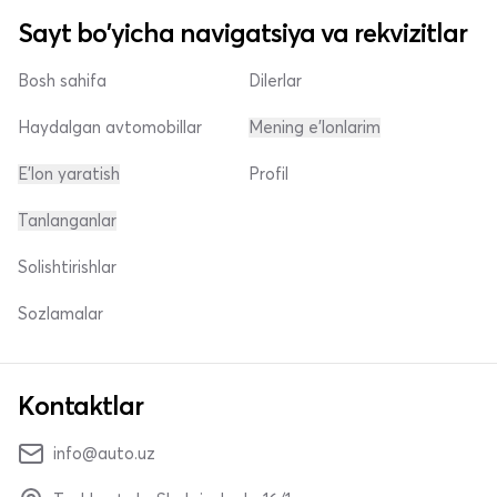
Sayt bo'yicha navigatsiya va rekvizitlar
Bosh sahifa
Dilerlar
Haydalgan avtomobillar
Mening e'lonlarim
E'lon yaratish
Profil
Tanlanganlar
Solishtirishlar
Sozlamalar
Kontaktlar
info@auto.uz