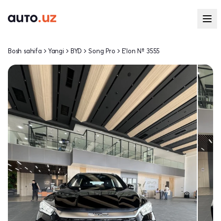
Bosh sahifa
Yangi
BYD
Song Pro
E'lon № 3555