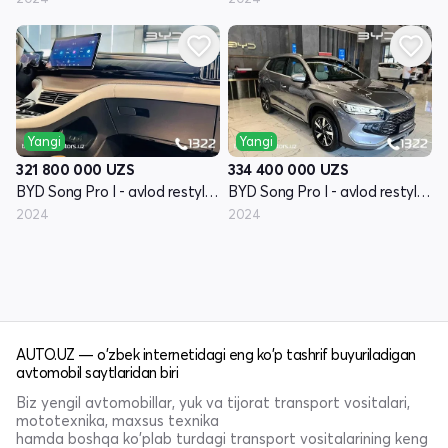
Yangi
Yangi
321 800 000
UZS
334 400 000
UZS
BYD Song Pro I - avlod restyling
BYD Song Pro I - avlod restyling
2024
2024
AUTO.UZ — o'zbek internetidagi eng ko'p tashrif buyuriladigan
avtomobil saytlaridan biri
Biz yengil avtomobillar, yuk va tijorat transport vositalari,
mototexnika, maxsus texnika
hamda boshqa ko'plab turdagi transport vositalarining keng