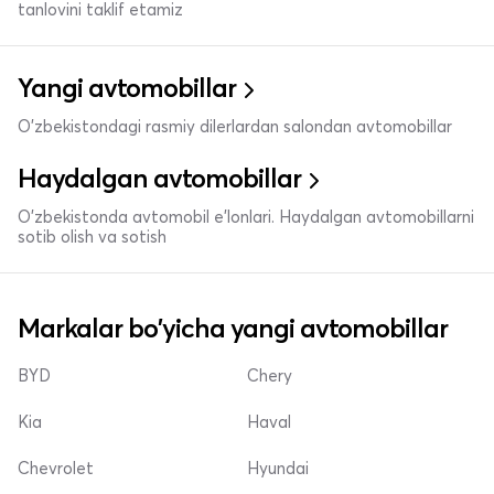
tanlovini taklif etamiz
Yangi avtomobillar
O'zbekistondagi rasmiy dilerlardan salondan avtomobillar
Haydalgan avtomobillar
O'zbekistonda avtomobil e’lonlari. Haydalgan avtomobillarni
sotib olish va sotish
Markalar bo'yicha yangi avtomobillar
BYD
Chery
Kia
Haval
Chevrolet
Hyundai