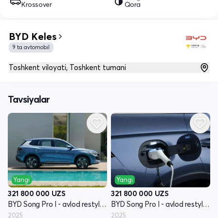
Krossover
Qora
BYD Keles
9 ta avtomobil
Toshkent viloyati, Toshkent tumani
Tavsiyalar
Yangi
Yangi
321 800 000
UZS
321 800 000
UZS
BYD Song Pro I - avlod restyling
BYD Song Pro I - avlod restyling
2025
2025