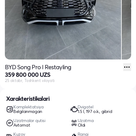
BYD Song Pro I Restayling
359 800 000 UZS
25 oktabr, Toshkent viloyati
Xarakteristikalari
Komplektatsiya
Dvigatel
Belgilanmagan
1.5 l, 197 o.k., gibrid
Uzatmalar qutisi
Uzatma
Avtomat
Oldi
Kuzov
Rangi