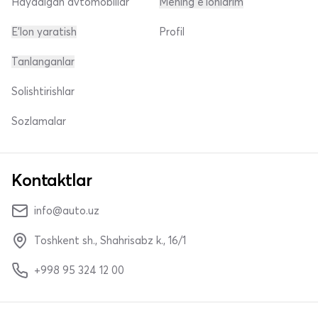
Haydalgan avtomobillar
Mening e'lonlarim
E'lon yaratish
Profil
Tanlanganlar
Solishtirishlar
Sozlamalar
Kontaktlar
info@auto.uz
Toshkent sh., Shahrisabz k., 16/1
+998 95 324 12 00