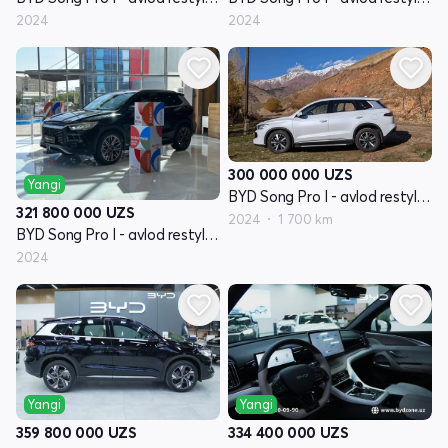
2024
2024
300 000 000
UZS
Yangi
BYD Song Pro I - avlod restyling
321 800 000
UZS
2024
1 700 km
BYD Song Pro I - avlod restyling
2024
Yangi
Yangi
359 800 000
UZS
334 400 000
UZS