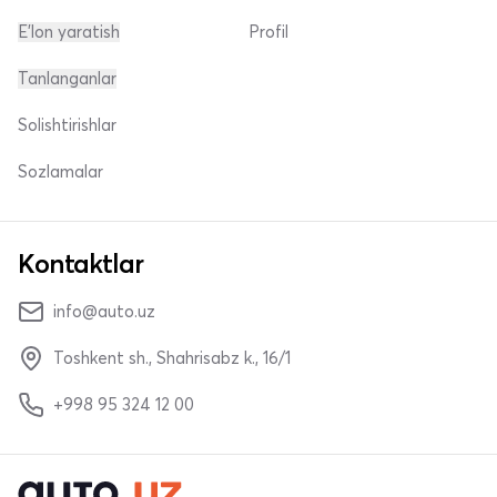
E'lon yaratish
Profil
Tanlanganlar
Solishtirishlar
Sozlamalar
Kontaktlar
info@auto.uz
Toshkent sh., Shahrisabz k., 16/1
+998 95 324 12 00