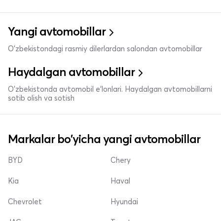
Yangi avtomobillar
O'zbekistondagi rasmiy dilerlardan salondan avtomobillar
Haydalgan avtomobillar
O'zbekistonda avtomobil e’lonlari. Haydalgan avtomobillarni
sotib olish va sotish
Markalar bo'yicha yangi avtomobillar
BYD
Chery
Kia
Haval
Chevrolet
Hyundai