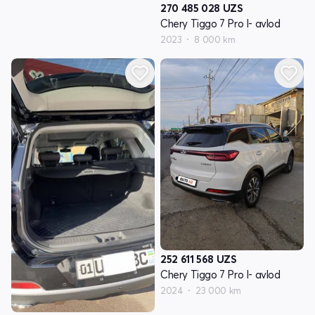
270 485 028
UZS
Chery Tiggo 7 Pro I- avlod
2023
8 000 km
252 611 568
UZS
Chery Tiggo 7 Pro I- avlod
2024
23 000 km