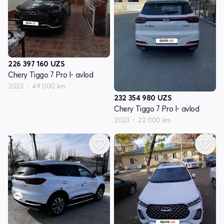
226 397 160
UZS
Chery Tiggo 7 Pro I- avlod
2023
49 000 km
232 354 980
UZS
Chery Tiggo 7 Pro I- avlod
2023
22 000 km