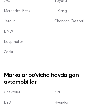
JAC
Toyota
Mercedes-Benz
LiXiang
Jetour
Changan (Deepal)
BMW
Leapmotor
Zeekr
Markalar bo'yicha haydalgan
avtomobillar
Chevrolet
Kia
BYD
Hyundai