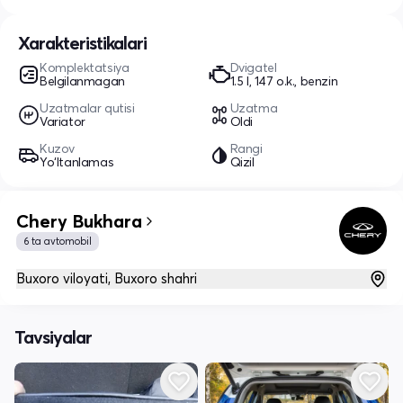
Xarakteristikalari
Komplektatsiya
Dvigatel
Belgilanmagan
1.5 l, 147 o.k., benzin
Uzatmalar qutisi
Uzatma
Variator
Oldi
Kuzov
Rangi
Yo‘ltanlamas
Qizil
Chery Bukhara
6 ta avtomobil
Buxoro viloyati, Buxoro shahri
Tavsiyalar