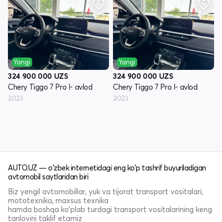
Yangi
Yangi
324 900 000
UZS
324 900 000
UZS
Chery Tiggo 7 Pro I- avlod
Chery Tiggo 7 Pro I- avlod
2023
2023
AUTO.UZ — o'zbek internetidagi eng ko'p tashrif buyuriladigan
avtomobil saytlaridan biri
Biz yengil avtomobillar, yuk va tijorat transport vositalari,
mototexnika, maxsus texnika
hamda boshqa ko'plab turdagi transport vositalarining keng
tanlovini taklif etamiz