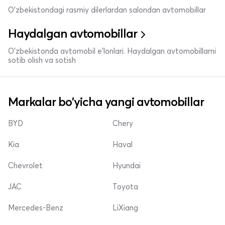
O'zbekistondagi rasmiy dilerlardan salondan avtomobillar
Haydalgan avtomobillar
O'zbekistonda avtomobil e’lonlari. Haydalgan avtomobillarni
sotib olish va sotish
Markalar bo'yicha yangi avtomobillar
BYD
Chery
Kia
Haval
Chevrolet
Hyundai
JAC
Toyota
Mercedes-Benz
LiXiang