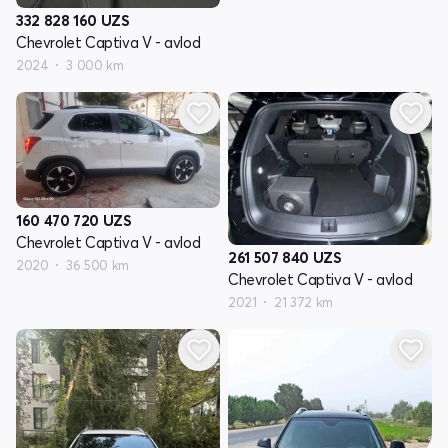
332 828 160
UZS
Chevrolet Captiva V - avlod
2024
3 000 km
160 470 720
UZS
Chevrolet Captiva V - avlod
261 507 840
UZS
2020
36 500 km
Chevrolet Captiva V - avlod
2021
21 372 km