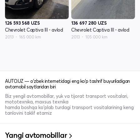
126 593 568
UZS
136 697 280
UZS
Chevrolet Captiva III - avlod
Chevrolet Captiva III - avlod
2013
165 000 km
2013
105 000 km
AUTO.UZ — o'zbek internetidagi eng ko'p tashrif buyuriladigan
avtomobil saytlaridan biri
Biz yengil avtomobillar, yuk va tijorat transport vositalari,
mototexnika, maxsus texnika
hamda boshqa ko'plab turdagi transport vositalarining keng
tanlovini taklif etamiz
Yangi avtomobillar