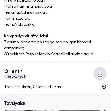
-Texnik ko'rikdan o'tgan;
-Pul sarflashning hojati yo'q;
-Yengil qotishmali disklar;
-Iqlim nazorati;
-Yomg'ir datchiklari
Kompaniyamiz afzalliklari:
7 yarim yildan ortiq ish stajiga ega bo'lgan ishonchli
kompaniya;
O'zbekiston Respublikasi bo'ylab filliallarimiz mavjud;
Orient
1 ta avtomobil
Toshkent shahri, Chilonzor tumani
Tavsiyalar