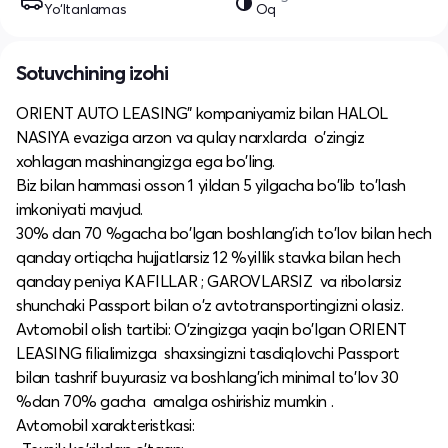
Yo‘ltanlamas
Oq
Sotuvchining izohi
ORIENT AUTO LEASING" kompaniyamiz bilan HALOL
NASIYA evaziga arzon va qulay narxlarda o'zingiz
xohlagan mashinangizga ega bo'ling.
Biz bilan hammasi osson 1 yildan 5 yilgacha bo'lib to'lash
imkoniyati mavjud.
30% dan 70 %gacha bo'lgan boshlang'ich to'lov bilan hech
qanday ortiqcha hujjatlarsiz 12 %yillik stavka bilan hech
qanday peniya KAFILLAR ; GAROVLARSIZ va ribolarsiz
shunchaki Passport bilan o'z avtotransportingizni olasiz.
Avtomobil olish tartibi: O'zingizga yaqin bo'lgan ORIENT
LEASING filialimizga shaxsingizni tasdiqlovchi Passport
bilan tashrif buyurasiz va boshlang'ich minimal to'lov 30
%dan 70% gacha amalga oshirishiz mumkin .
Avtomobil xarakteristkasi: