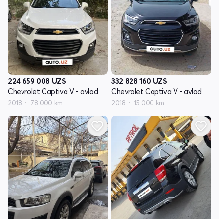
224 659 008
UZS
332 828 160
UZS
Chevrolet Captiva V - avlod
Chevrolet Captiva V - avlod
2018
78 000 km
2018
15 000 km