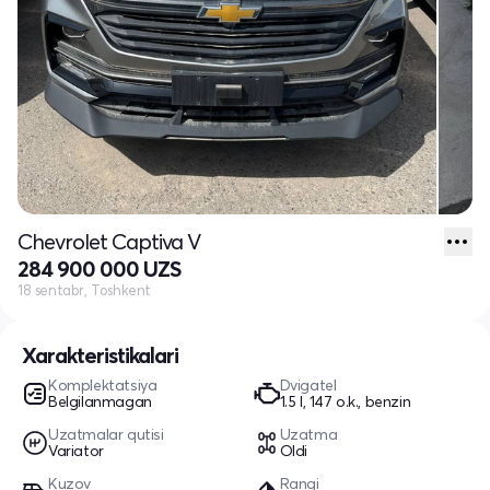
Chevrolet Captiva V
284 900 000 UZS
18 sentabr, Toshkent
Xarakteristikalari
Komplektatsiya
Dvigatel
Belgilanmagan
1.5 l, 147 o.k., benzin
Uzatmalar qutisi
Uzatma
Variator
Oldi
Kuzov
Rangi