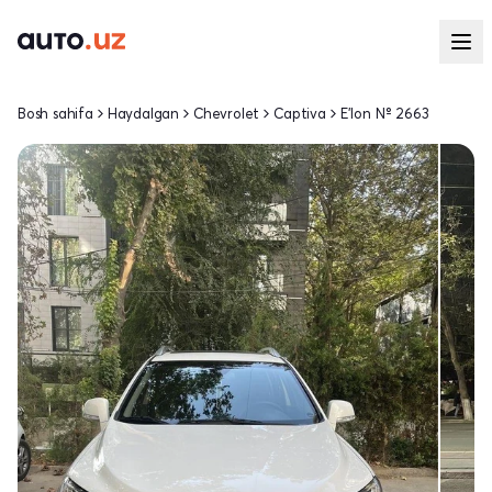
Bosh sahifa
Haydalgan
Chevrolet
Captiva
E'lon № 2663