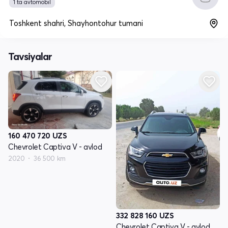
1 ta avtomobil
Toshkent shahri, Shayhontohur tumani
Tavsiyalar
160 470 720
UZS
Chevrolet Captiva V - avlod
2020
36 500 km
332 828 160
UZS
Chevrolet Captiva V - avlod