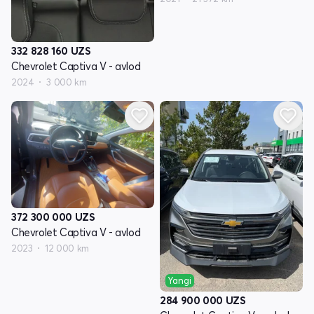
332 828 160
UZS
Chevrolet Captiva V - avlod
2024
3 000 km
372 300 000
UZS
Chevrolet Captiva V - avlod
2023
12 000 km
Yangi
284 900 000
UZS