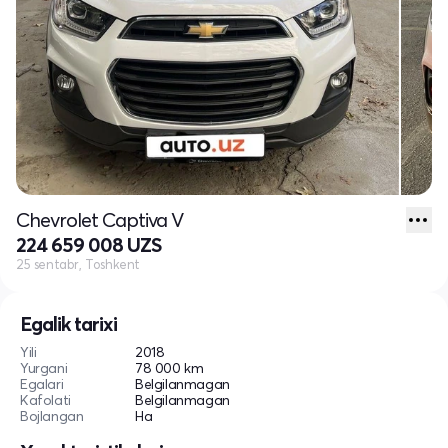
Chevrolet Captiva V
224 659 008 UZS
25 sentabr, Toshkent
Egalik tarixi
Yili
2018
Yurgani
78 000 km
Egalari
Belgilanmagan
Kafolati
Belgilanmagan
Bojlangan
Ha