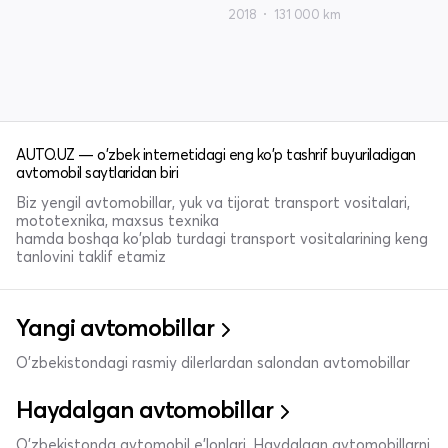
2018
131 000 km
AUTO.UZ — o'zbek internetidagi eng ko'p tashrif buyuriladigan
avtomobil saytlaridan biri
Biz yengil avtomobillar, yuk va tijorat transport vositalari,
mototexnika, maxsus texnika
hamda boshqa ko'plab turdagi transport vositalarining keng
tanlovini taklif etamiz
Yangi avtomobillar
O'zbekistondagi rasmiy dilerlardan salondan avtomobillar
Haydalgan avtomobillar
O'zbekistonda avtomobil e’lonlari. Haydalgan avtomobillarni