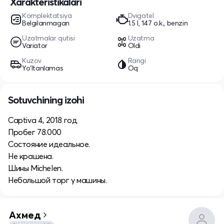
Xarakteristikalari
Komplektatsiya
Dvigatel
Belgilanmagan
1.5 l, 147 o.k., benzin
Uzatmalar qutisi
Uzatma
Variator
Oldi
Kuzov
Rangi
Yo‘ltanlamas
Oq
Sotuvchining izohi
Captiva 4, 2018 год
Пробег 78.000
Состояние идеальное.
Не крашена.
Шины Michelen.
Небольшой торг у машины.
Ахмед