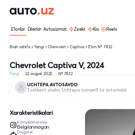
E'lonlar
Dilerlar
Avtoxizmat
Zeekr
Kia
Reels
Bosh sahifa
Yangi
Chevrolet
Captiva
E'lon № 7832
Chevrolet Captiva V, 2024
Yangi
22 avgust 2025
№ 7832
UCHTEPA AVTOSAVDO
Toshkent shahri, Uchtepa tumani
9 ta avtomobil
Xarakteristikalari
Komplektatsiya
Belgilanmagan
Dvigatel