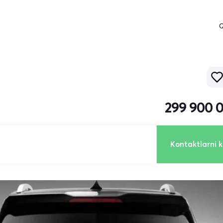
Q
299 900 
Kontaktlarni k