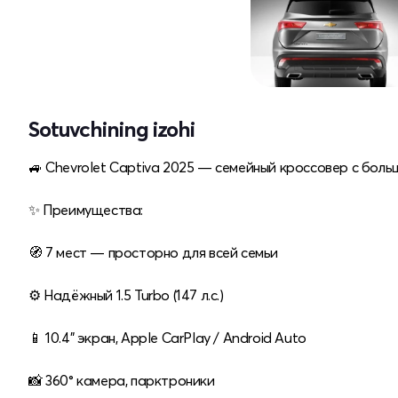
Sotuvchining izohi
🚙 Chevrolet Captiva 2025 — семейный кроссовер с бол
✨ Преимущества:
🧭 7 мест — просторно для всей семьи
⚙️ Надёжный 1.5 Turbo (147 л.с.)
📱 10.4" экран, Apple CarPlay / Android Auto
📸 360° камера, парктроники