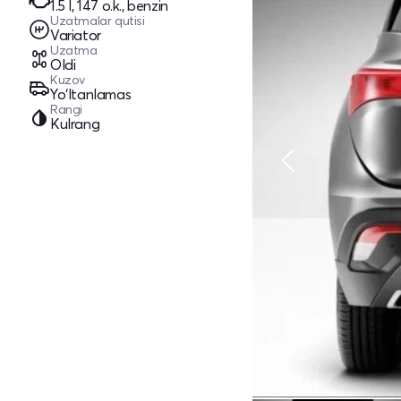
1.5 l, 147 o.k., benzin
Uzatmalar qutisi
Variator
Uzatma
Oldi
Kuzov
Yo‘ltanlamas
Rangi
Kulrang