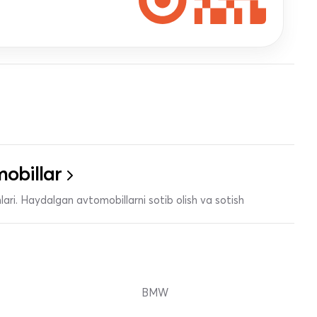
obillar
ari. Haydalgan avtomobillarni sotib olish va sotish
BMW