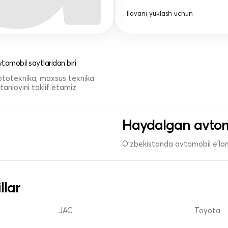
Ilovani yuklash uchun
tomobil saytlaridan biri
 mototexnika, maxsus texnika
anlovini taklif etamiz
Haydalgan avtom
O'zbekistonda avtomobil e’lonl
llar
JAC
Toyota