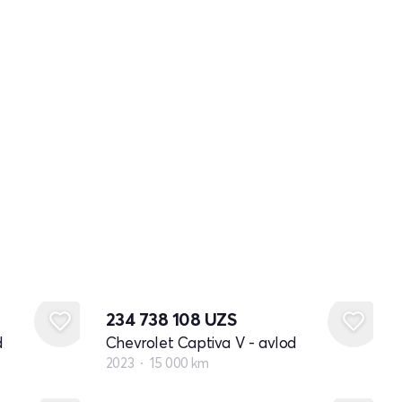
234 738 108
UZS
d
Chevrolet Captiva V - avlod
2023
15 000 km
Yangi