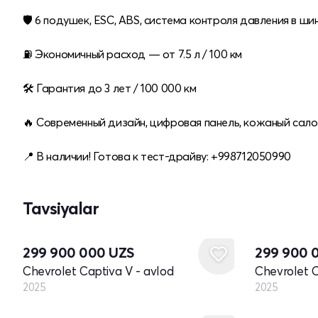
🛡 6 подушек, ESC, ABS, система контроля давления в ши
⛽️ Экономичный расход — от 7.5 л / 100 км
🛠 Гарантия до 3 лет / 100 000 км
🔥 Современный дизайн, цифровая панель, кожаный сало
📍 В наличии! Готова к тест-драйву: +998712050990
Tavsiyalar
Yangi
Yangi
299 900 000
UZS
299 900 
Chevrolet Captiva V - avlod
Chevrolet C
2025
2025
Yangi
Yangi