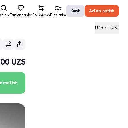
Kirish
Avtoni sotish
idiruv
Tanlanganlar
Solishtirish
E'lonlarim
UZS
•
Uz
000 UZS
o'rsatish