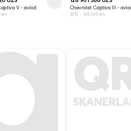
aptiva V - avlod
Chevrolet Captiva III - avlo
0 km
2013
165 000 km
Q
SKANERL