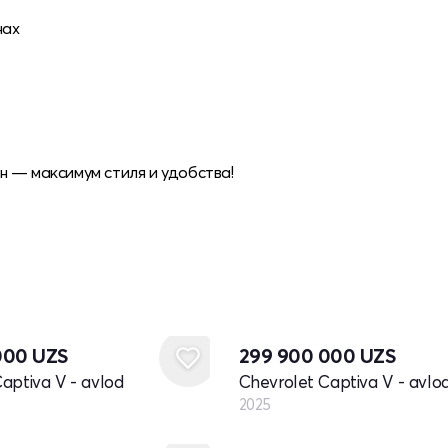
нах
н — максимум стиля и удобства!
Yangi
000
UZS
299 900 000
UZS
aptiva V - avlod
Chevrolet Captiva V - avlo
2025
Yangi