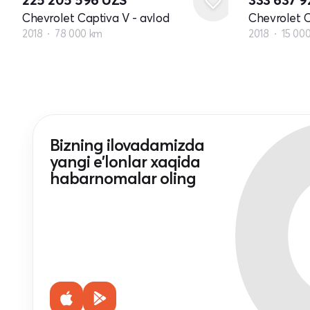
Chevrolet Captiva V - avlod
Chevrolet C
2018
78 000 km
2018
15 00
Bizning ilovadamizda
yangi e'lonlar xaqida
habarnomalar oling