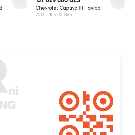
d
Chevrolet Captiva III - avlod
2013
105 000 km
R
ni
ANG