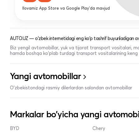
Ilovamiz App Store va Google Play'da mavjud
AUTO.UZ — o'zbek internetidagi eng ko'p tashrif buyuriladigan av
Biz yengil avtomobillar, yuk va tijorat transport vositalari,
hamda boshqa ko'plab turdagi transport vositalarining keng t
Yangi avtomobillar
O'zbekistondagi rasmiy dilerlardan salondan avtomobillar
Markalar bo'yicha yangi avtomobi
BYD
Chery