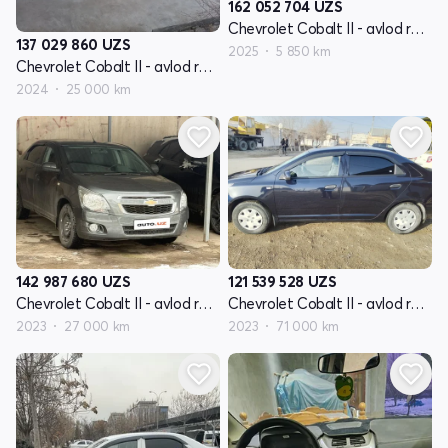
162 052 704
UZS
Chevrolet Cobalt II - avlod restyling
137 029 860
UZS
2025
5 850 km
Chevrolet Cobalt II - avlod restyling
2024
25 000 km
142 987 680
UZS
121 539 528
UZS
Chevrolet Cobalt II - avlod restyling
Chevrolet Cobalt II - avlod restyling
2023
27 000 km
2023
71 000 km