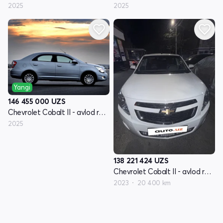
2025
2025
Yangi
146 455 000
UZS
Chevrolet Cobalt II - avlod restyling
2025
138 221 424
UZS
Chevrolet Cobalt II - avlod restyling
2023
20 400 km