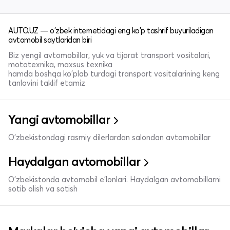
AUTO.UZ — o'zbek internetidagi eng ko'p tashrif buyuriladigan
avtomobil saytlaridan biri
Biz yengil avtomobillar, yuk va tijorat transport vositalari,
mototexnika, maxsus texnika
hamda boshqa ko'plab turdagi transport vositalarining keng
tanlovini taklif etamiz
Yangi avtomobillar
O'zbekistondagi rasmiy dilerlardan salondan avtomobillar
Haydalgan avtomobillar
O'zbekistonda avtomobil e’lonlari. Haydalgan avtomobillarni
sotib olish va sotish