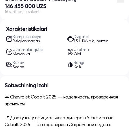
146 455 000 UZS
16 sentabr, Toshkent
Xarakteristikalari
Komplektatsiya
Dvigatel
Belgilanmagan
1.5 l, 106 o.k., benzin
Uzatmalar qutisi
Uzatma
Mexanika
Oldi
Kuzov
Rangi
Sedan
Ko'k
Sotuvchining izohi
🚗 Chevrolet Cobalt 2025 — надёжность, проверенная
временем!
📍 Доступен у официального дилера в Узбекистане
Cobalt 2025 — это проверенный временем седан с