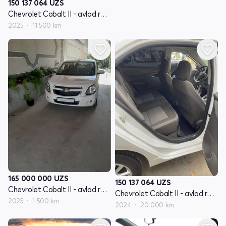
150 137 064
UZS
Chevrolet Cobalt II - avlod restyling
2025
11 500 km
165 000 000
UZS
150 137 064
UZS
Chevrolet Cobalt II - avlod restyling
Chevrolet Cobalt II - avlod restyling
2025
1 500 km
2024
20 000 km