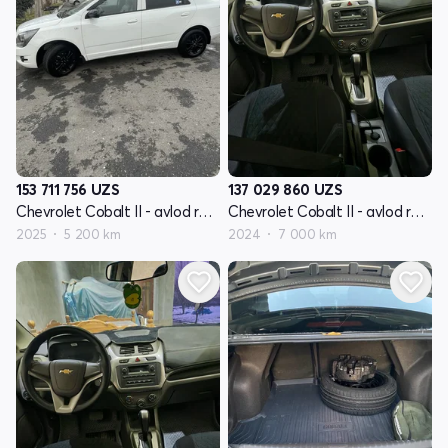
153 711 756
UZS
137 029 860
UZS
Chevrolet Cobalt II - avlod restyling
Chevrolet Cobalt II - avlod restyling
2025
5 200 km
2024
7 000 km