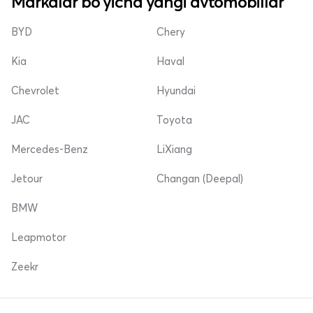
Markalar bo'yicha yangi avtomobillar
BYD
Chery
Kia
Haval
Chevrolet
Hyundai
JAC
Toyota
Mercedes-Benz
LiXiang
Jetour
Changan (Deepal)
BMW
Leapmotor
Zeekr