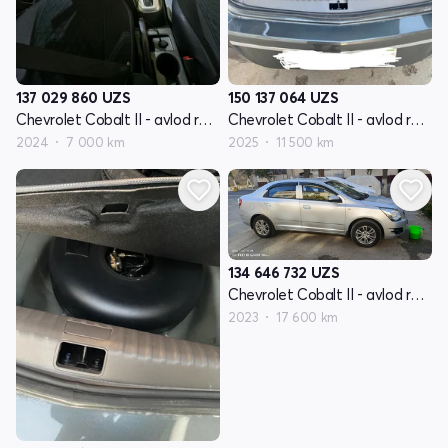
137 029 860
UZS
150 137 064
UZS
Chevrolet Cobalt II - avlod restyling
Chevrolet Cobalt II - avlod restyling
2024
7 000 km
2025
11 500 km
134 646 732
UZS
Chevrolet Cobalt II - avlod restyling
2023
17 600 km