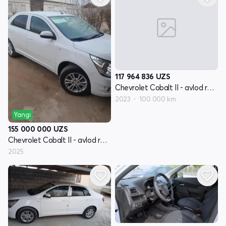
117 964 836
UZS
Chevrolet Cobalt II - avlod restyling
2023
100 000 km
Yangi
155 000 000
UZS
Chevrolet Cobalt II - avlod restyling
2025