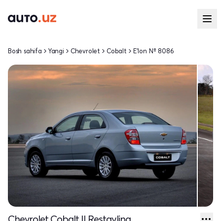
Bosh sahifa
Yangi
Chevrolet
Cobalt
E'lon № 8086
Chevrolet Cobalt II Restayling