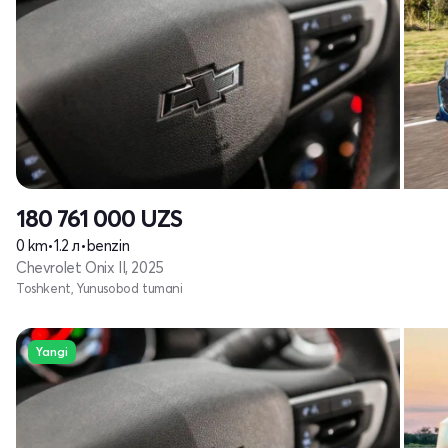
180 761 000
UZS
0 km
•
1.2 л
•
benzin
Chevrolet Onix II, 2025
Toshkent, Yunusobod tumani
Yangi