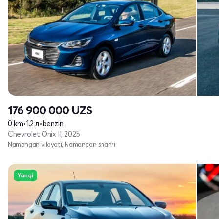
176 900 000
UZS
0 km
•
1.2 л
•
benzin
Chevrolet Onix II, 2025
Namangan viloyati, Namangan shahri
Yangi