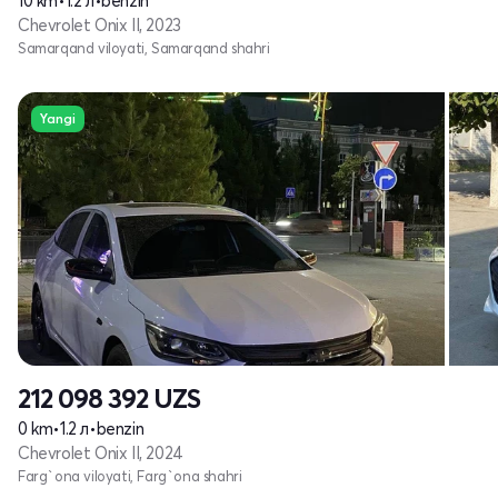
10 km
•
1.2 л
•
benzin
Chevrolet Onix II, 2023
Samarqand viloyati, Samarqand shahri
Yangi
212 098 392
UZS
0 km
•
1.2 л
•
benzin
Chevrolet Onix II, 2024
Farg`ona viloyati, Farg`ona shahri