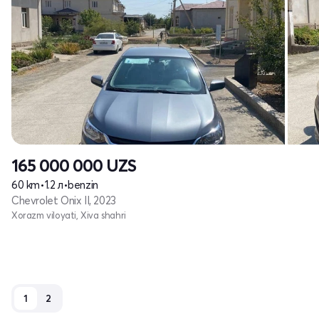
165 000 000
UZS
60 km
•
1.2 л
•
benzin
Chevrolet Onix II, 2023
Xorazm viloyati, Xiva shahri
1
2