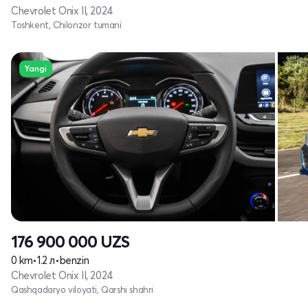
Chevrolet Onix II, 2024
Toshkent, Chilonzor tumani
Yangi
176 900 000
UZS
0 km
•
1.2 л
•
benzin
Chevrolet Onix II, 2024
Qashqadaryo viloyati, Qarshi shahri