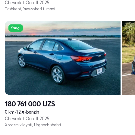
Chevrolet Onix II, 2025
Toshkent, Yunusobod tumani
Yangi
180 761 000
UZS
0 km
•
1.2 л
•
benzin
Chevrolet Onix II, 2025
Xorazm viloyati, Urganch shahri