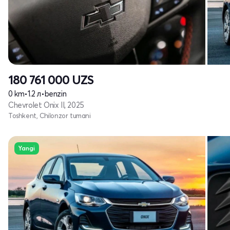
180 761 000
UZS
0 km
•
1.2 л
•
benzin
Chevrolet Onix II, 2025
Toshkent, Chilonzor tumani
Yangi