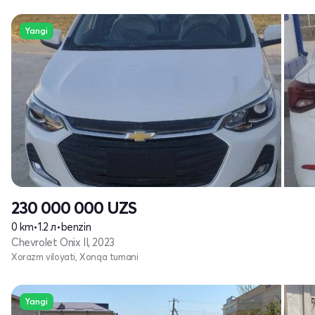
Yangi
230 000 000
UZS
0 km
•
1.2 л
•
benzin
Chevrolet Onix II, 2023
Xorazm viloyati, Xonqa tumani
Yangi