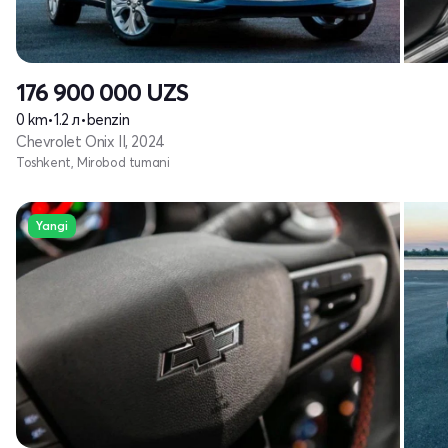
176 900 000
UZS
0 km
•
1.2 л
•
benzin
Chevrolet Onix II, 2024
Toshkent, Mirobod tumani
Yangi