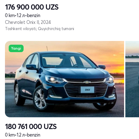
176 900 000
UZS
0 km
•
1.2 л
•
benzin
Chevrolet Onix II, 2024
Toshkent viloyati, Quyichirchiq tumani
Yangi
180 761 000
UZS
0 km
•
1.2 л
•
benzin