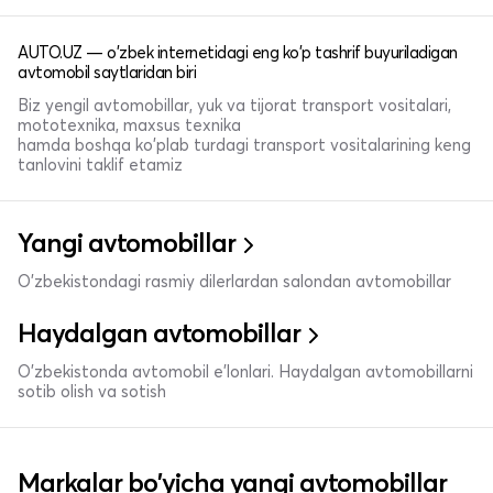
AUTO.UZ — o'zbek internetidagi eng ko'p tashrif buyuriladigan
avtomobil saytlaridan biri
Biz yengil avtomobillar, yuk va tijorat transport vositalari,
mototexnika, maxsus texnika
hamda boshqa ko'plab turdagi transport vositalarining keng
tanlovini taklif etamiz
Yangi avtomobillar
O'zbekistondagi rasmiy dilerlardan salondan avtomobillar
Haydalgan avtomobillar
O'zbekistonda avtomobil e’lonlari. Haydalgan avtomobillarni
sotib olish va sotish
Markalar bo'yicha yangi avtomobillar