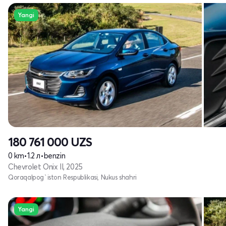
Yangi
180 761 000
UZS
0 km
•
1.2 л
•
benzin
Chevrolet Onix II, 2025
Qoraqalpog`iston Respublikasi, Nukus shahri
Yangi