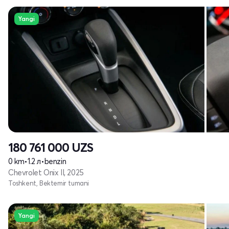
Yangi
180 761 000
UZS
0 km
•
1.2 л
•
benzin
Chevrolet Onix II, 2025
Toshkent, Bektemir tumani
Yangi