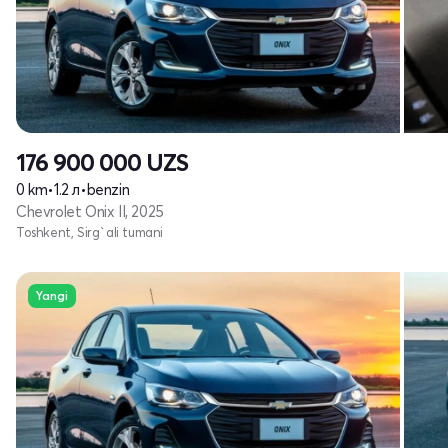
176 900 000
UZS
0 km
•
1.2 л
•
benzin
Chevrolet Onix II, 2025
Toshkent, Sirg`ali tumani
Yangi