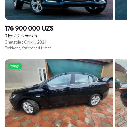
176 900 000
UZS
0 km
•
1.2 л
•
benzin
Chevrolet Onix II, 2024
Toshkent, Yashnobod tumani
Yangi