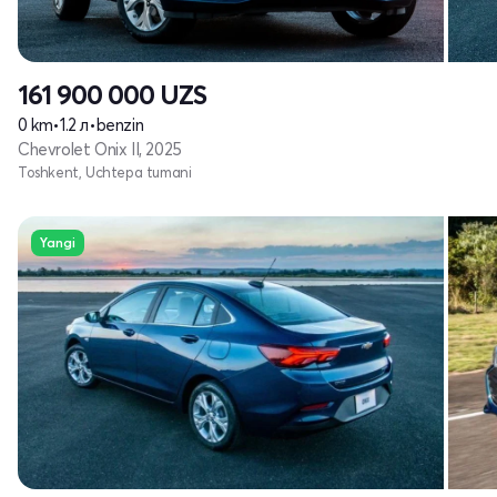
161 900 000
UZS
0 km
•
1.2 л
•
benzin
Chevrolet Onix II, 2025
Toshkent, Uchtepa tumani
Yangi