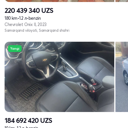
220 439 340
UZS
180 km
•
1.2 л
•
benzin
Chevrolet Onix II, 2023
Samarqand viloyati, Samarqand shahri
Yangi
184 692 420
UZS