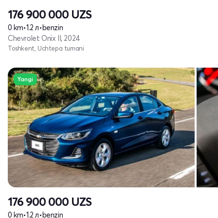
176 900 000
UZS
0 km
•
1.2 л
•
benzin
Chevrolet Onix II, 2024
Toshkent, Uchtepa tumani
Yangi
176 900 000
UZS
0 km
•
1.2 л
•
benzin