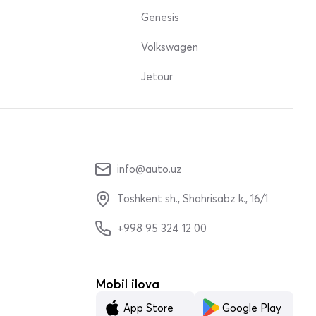
Genesis
Volkswagen
Jetour
info@auto.uz
Toshkent sh., Shahrisabz k., 16/1
+998 95 324 12 00
Mobil ilova
App Store
Google Play