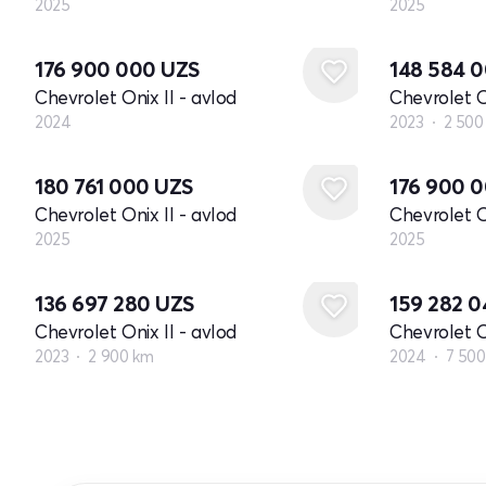
2025
2025
Yangi
176 900 000
UZS
148 584 
Chevrolet Onix II - avlod
Chevrolet O
2024
2023
2 500
Yangi
Yangi
180 761 000
UZS
176 900 
Chevrolet Onix II - avlod
Chevrolet O
2025
2025
136 697 280
UZS
159 282 
Chevrolet Onix II - avlod
Chevrolet O
2023
2 900 km
2024
7 50