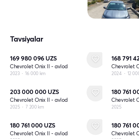
Tavsiyalar
169 980 096
UZS
168 791 4
Chevrolet Onix II - avlod
Chevrolet O
2023
16 000 km
2024
12 00
Yangi
203 000 000
UZS
180 761 
Chevrolet Onix II - avlod
Chevrolet O
2025
7 200 km
2025
Yangi
Yangi
180 761 000
UZS
180 761 
Chevrolet Onix II - avlod
Chevrolet O