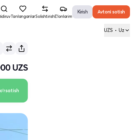
Kirish
Avtoni sotish
idiruv
Tanlanganlar
Solishtirish
E'lonlarim
UZS
•
Uz
000 UZS
o'rsatish