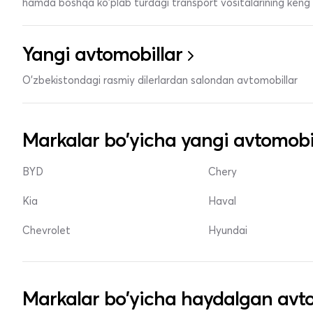
hamda boshqa ko'plab turdagi transport vositalarining keng t
Yangi avtomobillar
O'zbekistondagi rasmiy dilerlardan salondan avtomobillar
Markalar bo'yicha yangi avtomobi
BYD
Chery
Kia
Haval
Chevrolet
Hyundai
Markalar bo'yicha haydalgan avto