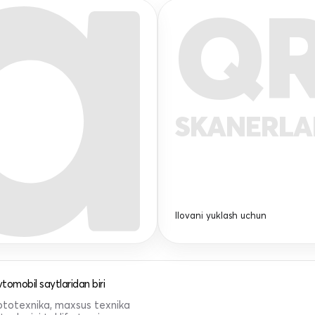
Q
SKANERL
Ilovani yuklash uchun
tomobil saytlaridan biri
 mototexnika, maxsus texnika