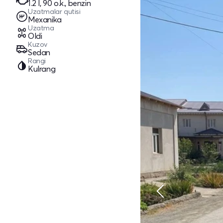
1.2 l, 90 o.k., benzin
Uzatmalar qutisi
Mexanika
Uzatma
Oldi
Kuzov
Sedan
Rangi
Kulrang