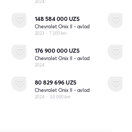
2024
148 584 000
UZS
Chevrolet Onix II - avlod
2023
7 200 km
Yangi
176 900 000
UZS
Chevrolet Onix II - avlod
2024
80 829 696
UZS
Chevrolet Onix II - avlod
2024
50 000 km