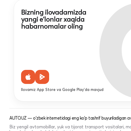
Bizning ilovadamizda
yangi e'lonlar xaqida
habarnomalar oling
Ilovamiz App Store va Google Play'da mavjud
AUTO.UZ — o'zbek internetidagi eng ko'p tashrif buyuriladigan av
Biz yengil avtomobillar, yuk va tijorat transport vositalari,