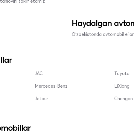
anlovini taklif etamiz
Haydalgan avtom
O'zbekistonda avtomobil e’lonl
llar
JAC
Toyota
Mercedes-Benz
LiXiang
Jetour
Changan 
mobillar