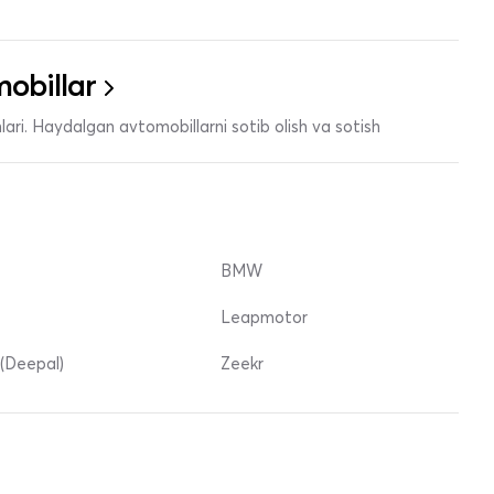
obillar
ari. Haydalgan avtomobillarni sotib olish va sotish
BMW
Leapmotor
(Deepal)
Zeekr