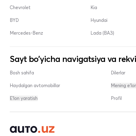
Chevrolet
Kia
BYD
Hyundai
Mercedes-Benz
Lada (ВАЗ)
Sayt bo'yicha navigatsiya va rekvi
Bosh sahifa
Dilerlar
Haydalgan avtomobillar
Mening e'lo
E'lon yaratish
Profil