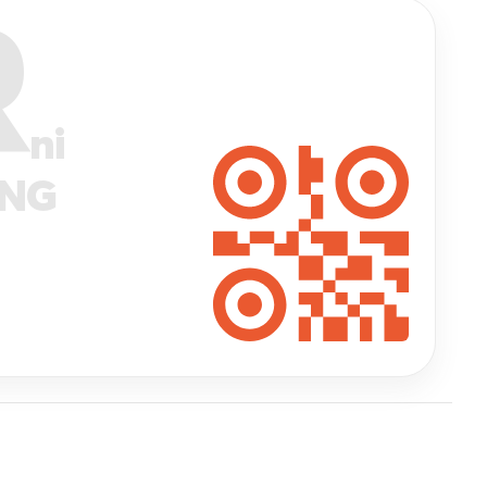
R
ni
ANG