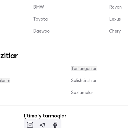
BMW
Ravon
Toyota
Lexus
Daewoo
Chery
zitlar
Tanlanganlar
nlarim
Solishtirishlar
Sozlamalar
Ijtimoiy tarmoqlar