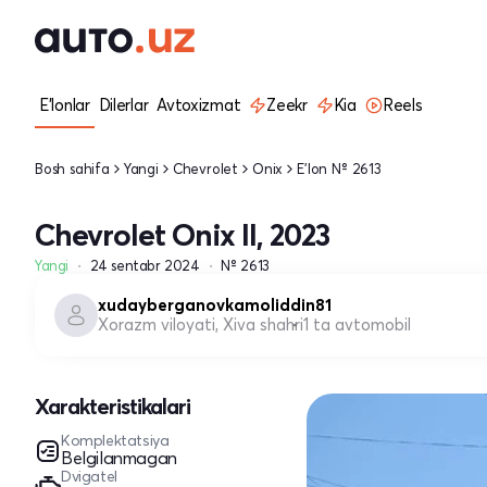
E'lonlar
Dilerlar
Avtoxizmat
Zeekr
Kia
Reels
Bosh sahifa
Yangi
Chevrolet
Onix
E'lon № 2613
Chevrolet Onix II, 2023
Yangi
24 sentabr 2024
№ 2613
xudayberganovkamoliddin81
Xorazm viloyati, Xiva shahri
1 ta avtomobil
Xarakteristikalari
Komplektatsiya
Belgilanmagan
Dvigatel