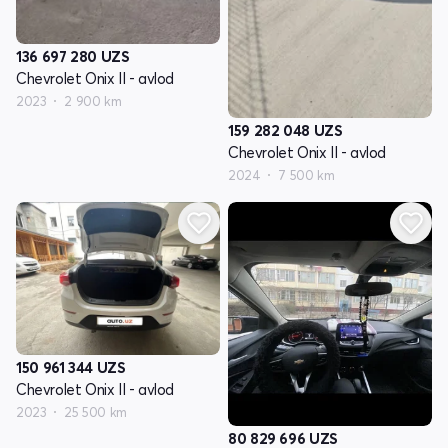
136 697 280
UZS
Chevrolet Onix II - avlod
2023
2 900 km
159 282 048
UZS
Chevrolet Onix II - avlod
2024
7 500 km
150 961 344
UZS
Chevrolet Onix II - avlod
2023
25 500 km
80 829 696
UZS