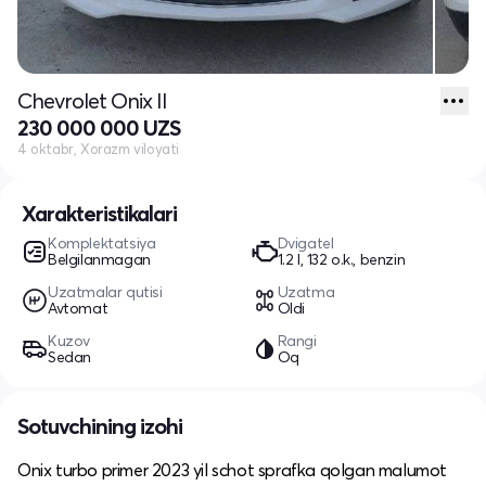
Chevrolet Onix II
230 000 000 UZS
4 oktabr, Xorazm viloyati
Xarakteristikalari
Komplektatsiya
Dvigatel
Belgilanmagan
1.2 l, 132 o.k., benzin
Uzatmalar qutisi
Uzatma
Avtomat
Oldi
Kuzov
Rangi
Sedan
Oq
Sotuvchining izohi
Onix turbo primer 2023 yil schot sprafka qolgan malumot