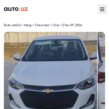
Bosh sahifa
Yangi
Chevrolet
Onix
E'lon № 2956