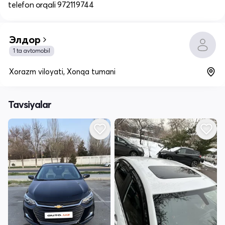
telefon orqali 972119744
Элдор
1 ta avtomobil
Xorazm viloyati, Xonqa tumani
Tavsiyalar