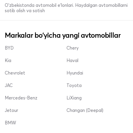
O'zbekistonda avtomobil e’lonlari. Haydalgan avtomobillarni
sotib olish va sotish
Markalar bo'yicha yangi avtomobillar
BYD
Chery
Kia
Haval
Chevrolet
Hyundai
JAC
Toyota
Mercedes-Benz
LiXiang
Jetour
Changan (Deepal)
BMW