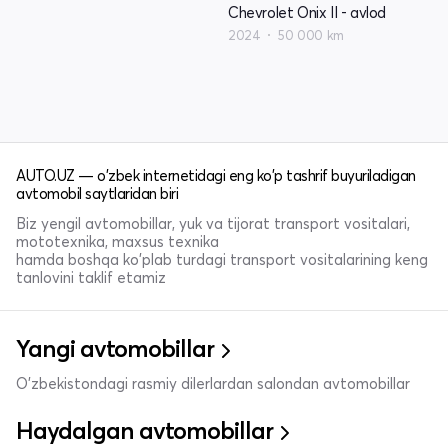
Chevrolet Onix II - avlod
2024
50 000 km
AUTO.UZ — o'zbek internetidagi eng ko'p tashrif buyuriladigan
avtomobil saytlaridan biri
Biz yengil avtomobillar, yuk va tijorat transport vositalari,
mototexnika, maxsus texnika
hamda boshqa ko'plab turdagi transport vositalarining keng
tanlovini taklif etamiz
Yangi avtomobillar
O'zbekistondagi rasmiy dilerlardan salondan avtomobillar
Haydalgan avtomobillar