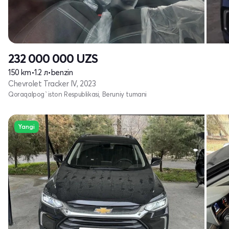
232 000 000
UZS
150 km
•
1.2 л
•
benzin
Chevrolet Tracker IV, 2023
Qoraqalpog`iston Respublikasi, Beruniy tumani
Yangi