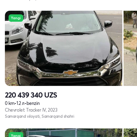
Yangi
220 439 340
UZS
0 km
•
1.2 л
•
benzin
Chevrolet Tracker IV, 2023
Samarqand viloyati, Samarqand shahri
Yangi