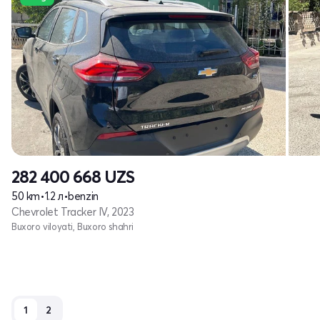
282 400 668
UZS
50 km
•
1.2 л
•
benzin
Chevrolet Tracker IV, 2023
Buxoro viloyati, Buxoro shahri
1
2