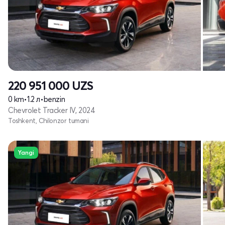
220 951 000
UZS
0 km
•
1.2 л
•
benzin
Chevrolet Tracker IV, 2024
Toshkent, Chilonzor tumani
Yangi