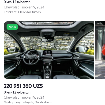
0 km
•
1.2 л
•
benzin
Chevrolet Tracker IV, 2024
Toshkent, Chilonzor tumani
Yangi
220 951 360
UZS
0 km
•
1.2 л
•
benzin
Chevrolet Tracker IV, 2024
Qashqadaryo viloyati, Qarshi shahri