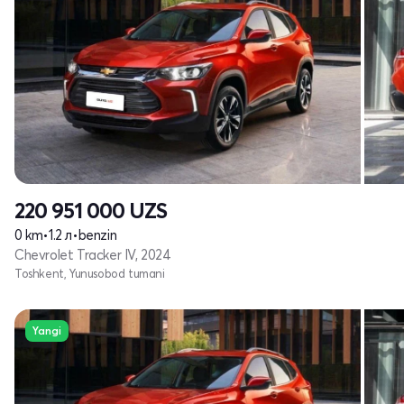
220 951 000
UZS
0 km
•
1.2 л
•
benzin
Chevrolet Tracker IV, 2024
Toshkent, Yunusobod tumani
Yangi