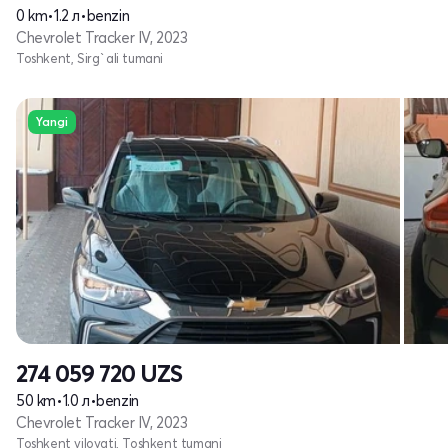
0 km
•
1.2 л
•
benzin
Chevrolet Tracker IV, 2023
Toshkent, Sirg`ali tumani
Yangi
274 059 720
UZS
50 km
•
1.0 л
•
benzin
Chevrolet Tracker IV, 2023
Toshkent viloyati, Toshkent tumani