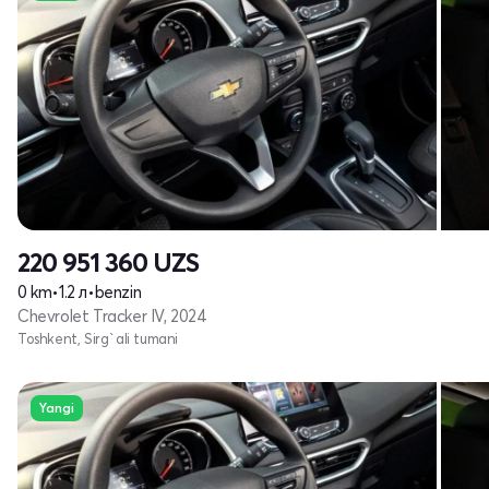
220 951 360
UZS
0 km
•
1.2 л
•
benzin
Chevrolet Tracker IV, 2024
Toshkent, Sirg`ali tumani
Yangi