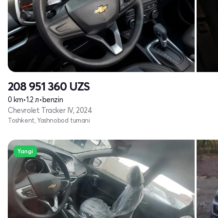
208 951 360
UZS
0 km
•
1.2 л
•
benzin
Chevrolet Tracker IV, 2024
Toshkent, Yashnobod tumani
Yangi