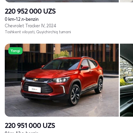
220 952 000
UZS
0 km
•
1.2 л
•
benzin
Chevrolet Tracker IV, 2024
Toshkent viloyati, Quyichirchiq tumani
Yangi
220 951 000
UZS