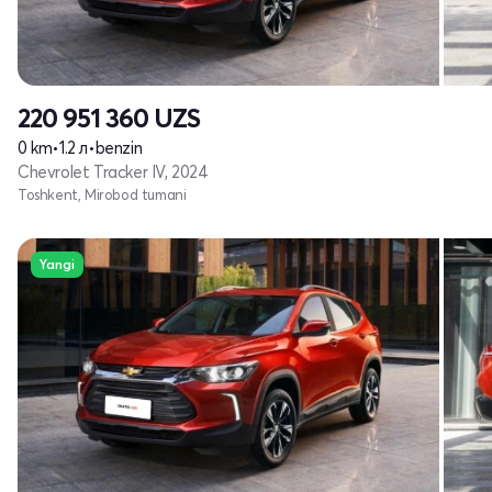
220 951 360
UZS
0 km
•
1.2 л
•
benzin
Chevrolet Tracker IV, 2024
Toshkent, Mirobod tumani
Yangi