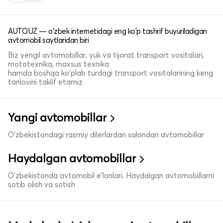
AUTO.UZ — o'zbek internetidagi eng ko'p tashrif buyuriladigan
avtomobil saytlaridan biri
Biz yengil avtomobillar, yuk va tijorat transport vositalari,
mototexnika, maxsus texnika
hamda boshqa ko'plab turdagi transport vositalarining keng
tanlovini taklif etamiz
Yangi avtomobillar
O'zbekistondagi rasmiy dilerlardan salondan avtomobillar
Haydalgan avtomobillar
O'zbekistonda avtomobil e’lonlari. Haydalgan avtomobillarni
sotib olish va sotish