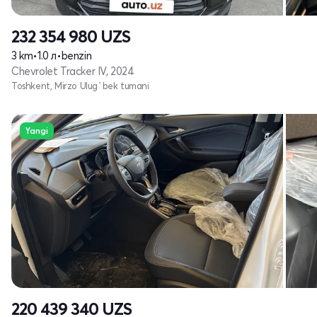
232 354 980
UZS
3 km
•
1.0 л
•
benzin
Chevrolet Tracker IV, 2024
Toshkent, Mirzo Ulug`bek tumani
Yangi
220 439 340
UZS