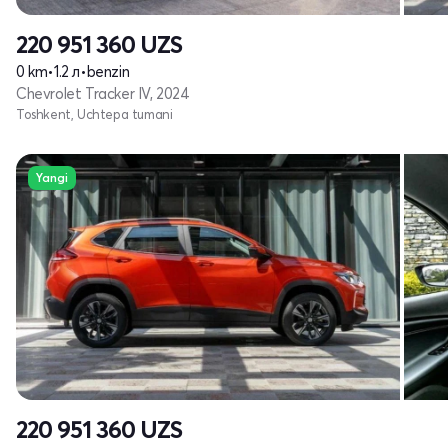
220 951 360
UZS
0 km
•
1.2 л
•
benzin
Chevrolet Tracker IV, 2024
Toshkent, Uchtepa tumani
Yangi
220 951 360
UZS