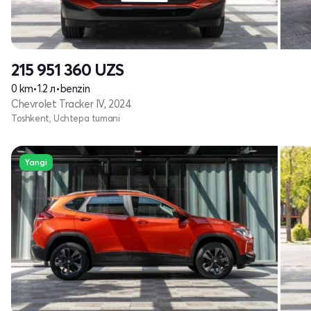
215 951 360
UZS
0 km
•
1.2 л
•
benzin
Chevrolet Tracker IV, 2024
Toshkent, Uchtepa tumani
Yangi