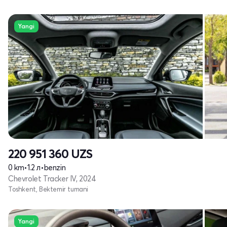
Yangi
220 951 360
UZS
0 km
•
1.2 л
•
benzin
Chevrolet Tracker IV, 2024
Toshkent, Bektemir tumani
Yangi