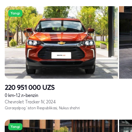
Yangi
220 951 000
UZS
0 km
•
1.2 л
•
benzin
Chevrolet Tracker IV, 2024
Qoraqalpog`iston Respublikasi, Nukus shahri
Yangi