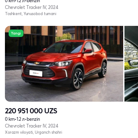
0 km
•
1.2 л
•
benzin
Chevrolet Tracker IV, 2024
Toshkent, Yunusobod tumani
Yangi
220 951 000
UZS
0 km
•
1.2 л
•
benzin
Chevrolet Tracker IV, 2024
Xorazm viloyati, Urganch shahri