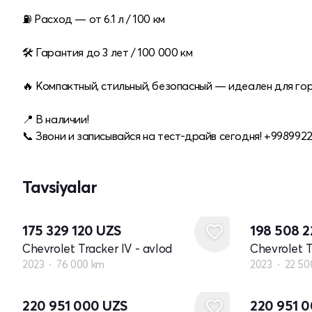
⛽️ Расход — от 6.1 л / 100 км
🛠 Гарантия до 3 лет / 100 000 км
🔥 Компактный, стильный, безопасный — идеален для гор
📍 В наличии!
📞 Звони и записывайся на тест-драйв сегодня! +998992
Tavsiyalar
175 329 120
UZS
198 508 
Chevrolet Tracker IV - avlod
Chevrolet T
2023
76 000 km
2023
22 50
Yangi
Yangi
220 951 000
UZS
220 951 