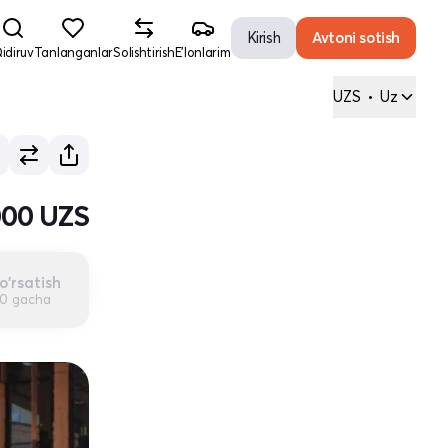
Kirish
Avtoni sotish
idiruv
Tanlanganlar
Solishtirish
E'lonlarim
UZS
•
Uz
000 UZS
o'rsatish
00 gacha