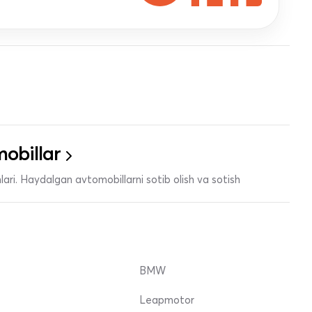
obillar
ari. Haydalgan avtomobillarni sotib olish va sotish
BMW
Leapmotor