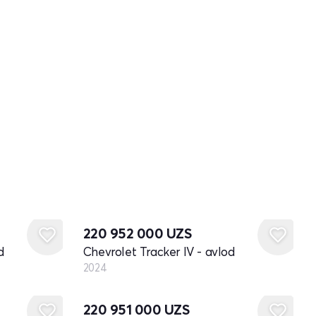
Yangi
220 952 000
UZS
d
Chevrolet Tracker IV - avlod
2024
Yangi
220 951 000
UZS