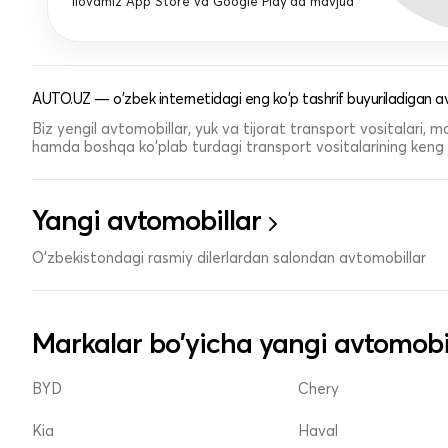
Ilovamiz App Store va Google Play'da mavjud
AUTO.UZ — o'zbek internetidagi eng ko'p tashrif buyuriladigan av
Biz yengil avtomobillar, yuk va tijorat transport vositalari,
hamda boshqa ko'plab turdagi transport vositalarining keng t
Yangi avtomobillar
O'zbekistondagi rasmiy dilerlardan salondan avtomobillar
Markalar bo'yicha yangi avtomobi
BYD
Chery
Kia
Haval