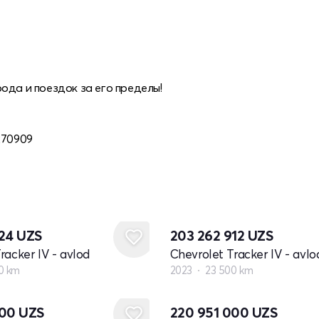
ода и поездок за его пределы!
270909
224
UZS
203 262 912
UZS
racker IV - avlod
Chevrolet Tracker IV - avlo
0 km
2023
23 500 km
Yangi
000
UZS
220 951 000
UZS