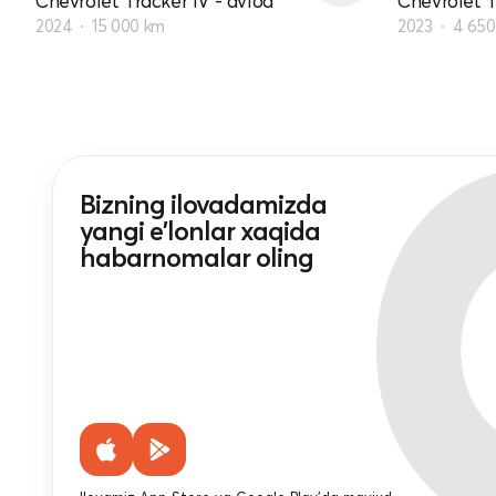
Chevrolet Tracker IV - avlod
Chevrolet T
2024
15 000 km
2023
4 650
Bizning ilovadamizda
yangi e'lonlar xaqida
habarnomalar oling