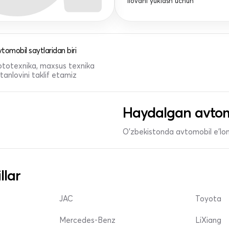
Ilovani yuklash uchun
tomobil saytlaridan biri
 mototexnika, maxsus texnika
anlovini taklif etamiz
Haydalgan avtom
O'zbekistonda avtomobil e’lonl
llar
JAC
Toyota
Mercedes-Benz
LiXiang