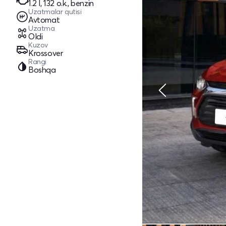
1.2 l, 132 o.k., benzin
Uzatmalar qutisi
Avtomat
Uzatma
Oldi
Kuzov
Krossover
Rangi
Boshqa