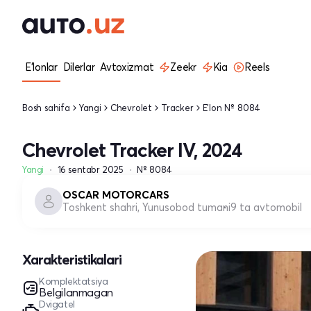
E'lonlar
Dilerlar
Avtoxizmat
Zeekr
Kia
Reels
Bosh sahifa
Yangi
Chevrolet
Tracker
E'lon № 8084
Chevrolet Tracker IV, 2024
Yangi
16 sentabr 2025
№ 8084
OSCAR MOTORCARS
Toshkent shahri, Yunusobod tumani
9 ta avtomobil
Xarakteristikalari
Komplektatsiya
Belgilanmagan
Dvigatel