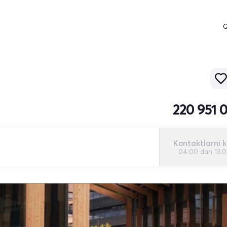
Q
220 951 
Kontaktlarni k
04:00 dan 13: