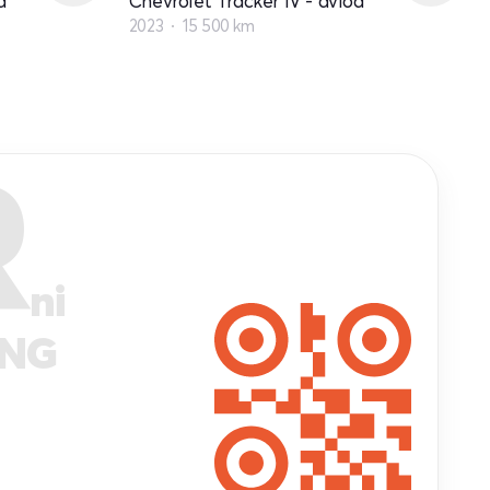
d
Chevrolet Tracker IV - avlod
2023
15 500 km
R
ni
ANG