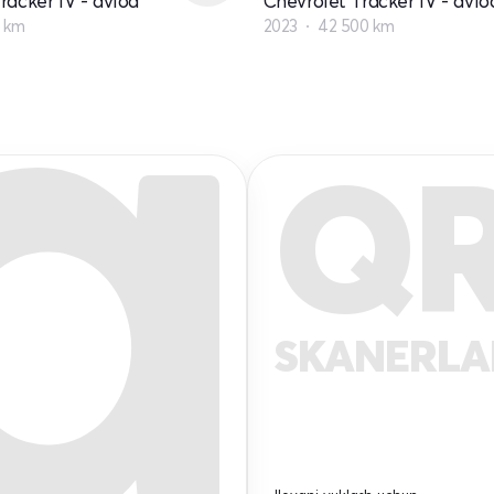
racker IV - avlod
Chevrolet Tracker IV - avlo
 km
2023
42 500 km
Q
SKANERL