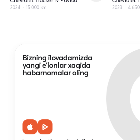
Chevrolet Tracker IV - avlod
Chevrolet T
2024
15 000 km
2023
4 650
Bizning ilovadamizda
yangi e'lonlar xaqida
habarnomalar oling