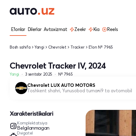
E'lonlar
Dilerlar
Avtoxizmat
Zeekr
Kia
Reels
Bosh sahifa
Yangi
Chevrolet
Tracker
E'lon № 7965
Chevrolet Tracker IV, 2024
Yangi
3 sentabr 2025
№ 7965
Chevrolet LUX AUTO MOTORS
Toshkent shahri, Yunusobod tumani
9 ta avtomobil
Xarakteristikalari
Komplektatsiya
Belgilanmagan
Dvigatel