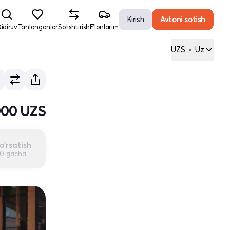
Kirish
Avtoni sotish
idiruv
Tanlanganlar
Solishtirish
E'lonlarim
UZS
•
Uz
000 UZS
o'rsatish
00 gacha