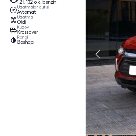
1.2 l, 132 o.k., benzin
Uzatmalar qutisi
Avtomat
Uzatma
Oldi
Kuzov
Krossover
Rangi
Boshqa