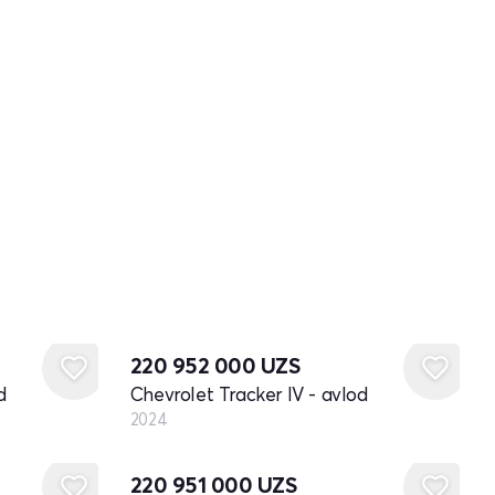
Yangi
220 952 000
UZS
d
Chevrolet Tracker IV - avlod
2024
Yangi
220 951 000
UZS