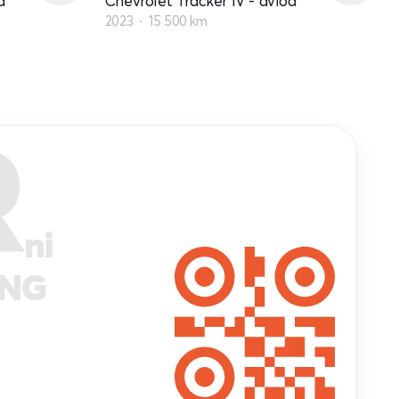
d
Chevrolet Tracker IV - avlod
2023
15 500 km
R
ni
ANG