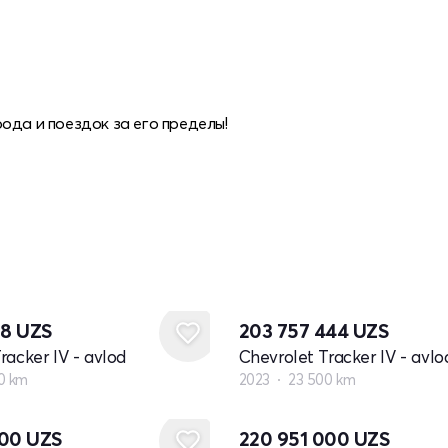
ода и поездок за его пределы!
88
UZS
203 757 444
UZS
racker IV - avlod
Chevrolet Tracker IV - avlo
0 km
2023
23 500 km
Yangi
000
UZS
220 951 000
UZS