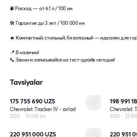
⛽️ Расход — от 6.1 л / 100 км
🛠 Гарантия до 3 лет / 100 000 км
🔥 Компактный, стильный, безопасный — идеален для гор
📍 В наличии!
📞 Звони и записывайся на тест-драйв сегодня!
Tavsiyalar
175 755 690
UZS
198 991 1
Chevrolet Tracker IV - avlod
Chevrolet T
2023
76 000 km
2023
22 50
Yangi
Yangi
220 951 000
UZS
220 951 