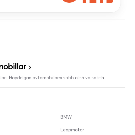
obillar
ari. Haydalgan avtomobillarni sotib olish va sotish
BMW
Leapmotor