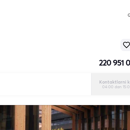
Q
220 951 
Kontaktlarni k
04:00 dan 15: