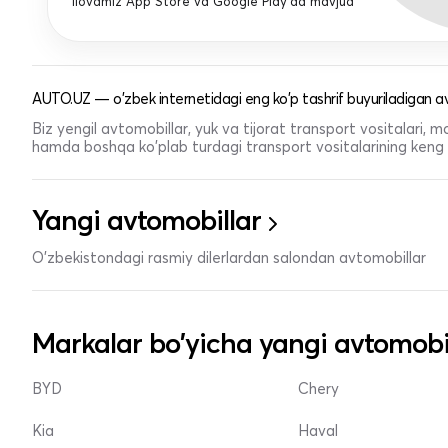
Ilovamiz App Store va Google Play'da mavjud
AUTO.UZ — o'zbek internetidagi eng ko'p tashrif buyuriladigan av
Biz yengil avtomobillar, yuk va tijorat transport vositalari,
hamda boshqa ko'plab turdagi transport vositalarining keng t
Yangi avtomobillar
O'zbekistondagi rasmiy dilerlardan salondan avtomobillar
Markalar bo'yicha yangi avtomobi
BYD
Chery
Kia
Haval