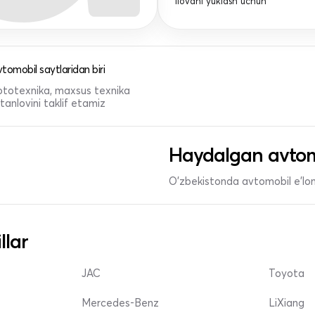
Ilovani yuklash uchun
tomobil saytlaridan biri
 mototexnika, maxsus texnika
anlovini taklif etamiz
Haydalgan avtom
O'zbekistonda avtomobil e’lonl
llar
JAC
Toyota
Mercedes-Benz
LiXiang