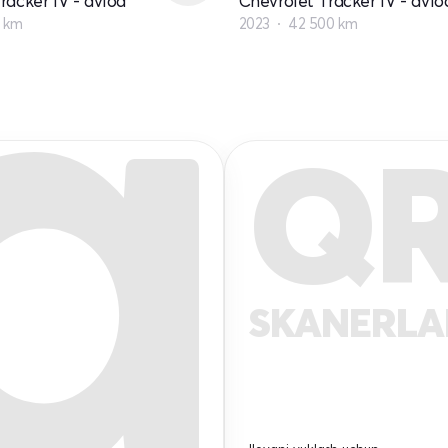
racker IV - avlod
Chevrolet Tracker IV - avlo
 km
2023
42 500 km
Q
SKANERL