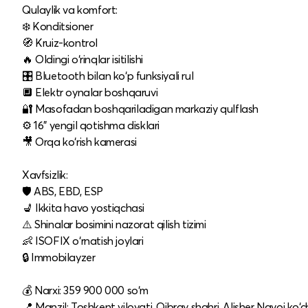
Qulaylik va komfort:
❄️ Konditsioner
🧭 Kruiz-kontrol
🔥 Oldingi o‘rinqlar isitilishi
🎛 Bluetooth bilan ko‘p funksiyali rul
🔲 Elektr oynalar boshqaruvi
🔐 Masofadan boshqariladigan markaziy qulflash
⚙️ 16" yengil qotishma disklari
🎥 Orqa ko‘rish kamerasі
Xavfsizlik:
🛡 ABS, EBD, ESP
💺 Ikkita havo yostiqchasi
⚠️ Shinalar bosimini nazorat qilish tizimi
👶 ISOFIX o‘rnatish joylari
🔒 Immobilayzer
💰 Narxi: 359 900 000 so‘m
📍 Manzil: Toshkent viloyati, Qibray shahri, Alisher Navoi ko‘ch