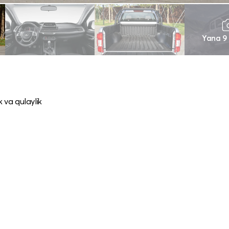
Yana 9
 va qulaylik