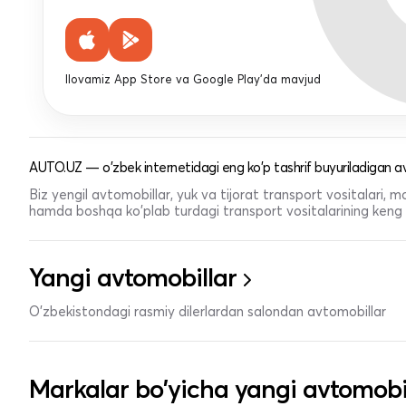
Ilovamiz App Store va Google Play'da mavjud
AUTO.UZ — o'zbek internetidagi eng ko'p tashrif buyuriladigan av
Biz yengil avtomobillar, yuk va tijorat transport vositalari,
hamda boshqa ko'plab turdagi transport vositalarining keng t
Yangi avtomobillar
O'zbekistondagi rasmiy dilerlardan salondan avtomobillar
Markalar bo'yicha yangi avtomobi