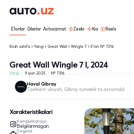
E'lonlar
Dilerlar
Avtoxizmat
Zeekr
Kia
Reels
Bosh sahifa
Yangi
Great Wall
Wingle 7
E'lon № 7316
Great Wall Wingle 7 I, 2024
Yangi
9 iyun 2025
№ 7316
Haval Qibray
Toshkent viloyati, Qibray tumani
6 ta avtomobil
Xarakteristikalari
Komplektatsiya
Belgilanmagan
Dvigatel