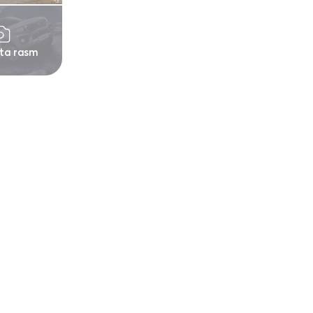
 ta rasm