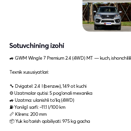
Sotuvchining izohi
🚙 GWM Wingle 7 Premium 2.4 (4WD) MT — kuch, ishonchlilik
Texnik xususiyatlari:
🔧 Dvigatel: 2.4 l (benzин), 149 ot kuchi
⚙️ Uzatmalar qutisi: 5 pog‘onali mexanika
🚙 Uzatma: ulanishli to‘liq (4WD)
⛽ Yonilg‘i sarfi: ~11.1 l/100 km
📏 Klirens: 200 mm
📦 Yuk ko‘tarish qobiliyati: 975 kg gacha