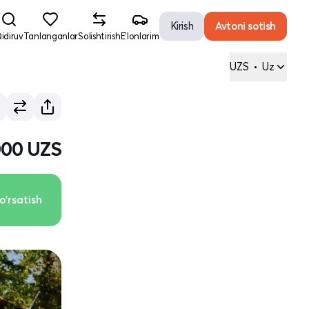
Kirish
Avtoni sotish
idiruv
Tanlanganlar
Solishtirish
E'lonlarim
UZS
•
Uz
000 UZS
o'rsatish