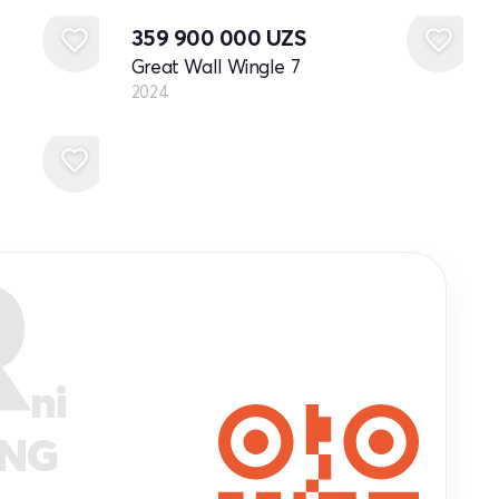
359 900 000
UZS
Great Wall Wingle 7
2024
R
ni
ANG