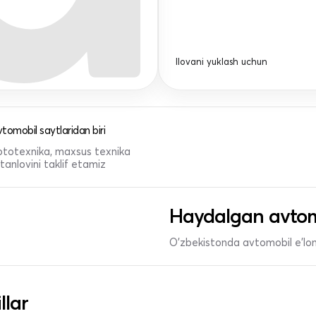
Ilovani yuklash uchun
tomobil saytlaridan biri
 mototexnika, maxsus texnika
anlovini taklif etamiz
Haydalgan avtom
O'zbekistonda avtomobil e’lonl
llar