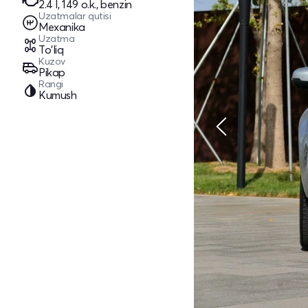
2.4 l, 149 o.k., benzin
Uzatmalar qutisi
Mexanika
Uzatma
To'liq
Kuzov
Pikap
Rangi
Kumush