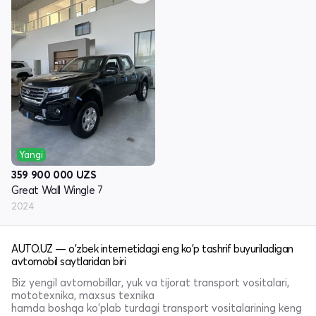
Yangi
359 900 000
UZS
Great Wall Wingle 7
2024
AUTO.UZ — o'zbek internetidagi eng ko'p tashrif buyuriladigan
avtomobil saytlaridan biri
Biz yengil avtomobillar, yuk va tijorat transport vositalari,
mototexnika, maxsus texnika
hamda boshqa ko'plab turdagi transport vositalarining keng