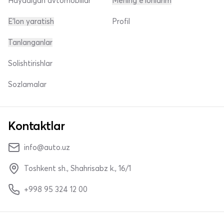
Haydalgan avtomobillar
Mening e'lonlarim
E'lon yaratish
Profil
Tanlanganlar
Solishtirishlar
Sozlamalar
Kontaktlar
info@auto.uz
Toshkent sh., Shahrisabz k., 16/1
+998 95 324 12 00