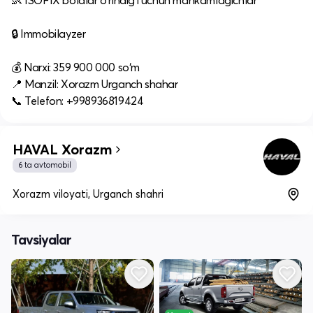
👶 ISOFIX bolalar o‘rindig‘i uchun mahkamlagichlar
🔒 Immobilayzer
💰 Narxi: 359 900 000 so‘m
📍 Manzil: Xorazm Urganch shahar
📞 Telefon: +998936819424
HAVAL Xorazm
6 ta avtomobil
Xorazm viloyati, Urganch shahri
Tavsiyalar