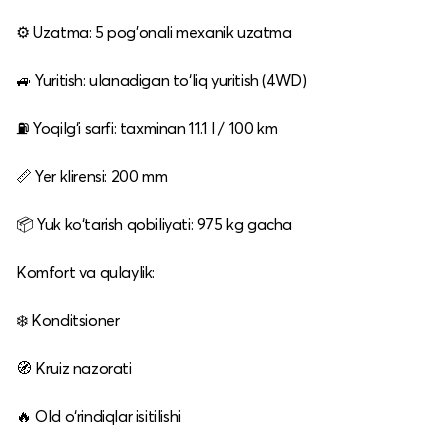
⚙️ Uzatma: 5 pog'onali mexanik uzatma
🚙 Yuritish: ulanadigan to‘liq yuritish (4WD)
⛽ Yoqilg‘i sarfi: taxminan 11.1 l / 100 km
📏 Yer klirensi: 200 mm
📦 Yuk ko‘tarish qobiliyati: 975 kg gacha
Komfort va qulaylik:
❄️ Konditsioner
🧭 Kruiz nazorati
🔥 Old o‘rindiqlar isitilishi