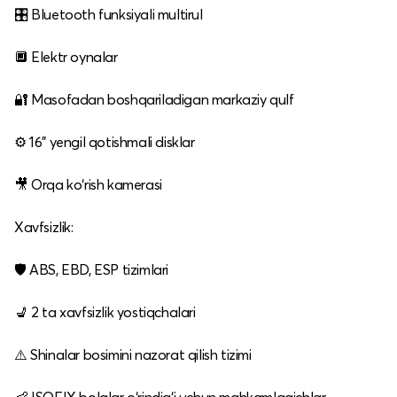
🎛 Bluetooth funksiyali multirul
🔲 Elektr oynalar
🔐 Masofadan boshqariladigan markaziy qulf
⚙️ 16" yengil qotishmali disklar
🎥 Orqa ko‘rish kamerasi
Xavfsizlik:
🛡 ABS, EBD, ESP tizimlari
💺 2 ta xavfsizlik yostiqchalari
⚠️ Shinalar bosimini nazorat qilish tizimi