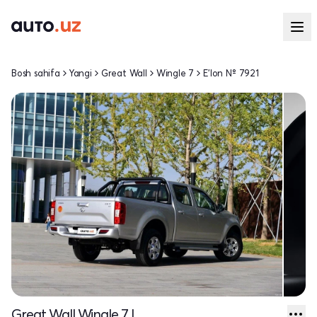
Bosh sahifa
Yangi
Great Wall
Wingle 7
E'lon № 7921
Great Wall Wingle 7 I