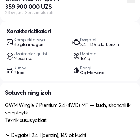
359 900 000 UZS
28 avgust, Xorazm viloyati
Xarakteristikalari
Komplektatsiya
Dvigatel
Belgilanmagan
2.4 l, 149 o.k., benzin
Uzatmalar qutisi
Uzatma
Mexanika
To'liq
Kuzov
Rangi
Pikap
Oq Marvarid
Sotuvchining izohi
GWM Wingle 7 Premium 2.4 (4WD) MT — kuch, ishonchlilik
va qulaylik
Texnik xususiyatlari:
🔧 Dvigatel: 2.4 l (benzin), 149 ot kuchi