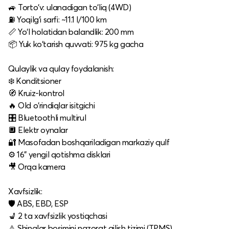
🚙 Torto‘v: ulanadigan to‘liq (4WD)
⛽ Yoqilg‘i sarfi: ~11.1 l/100 km
📏 Yo‘l holatidan balandlik: 200 mm
📦 Yuk ko‘tarish quvvati: 975 kg gacha
Qulaylik va qulay foydalanish:
❄️ Konditsioner
🧭 Kruiz-kontrol
🔥 Old o‘rindiqlar isitgichi
🎛 Bluetoothli multirul
🔲 Elektr oynalar
🔐 Masofadan boshqariladigan markaziy qulf
⚙️ 16" yengil qotishma disklari
🎥 Orqa kamera
Xavfsizlik:
🛡 ABS, EBD, ESP
💺 2 ta xavfsizlik yostiqchasi
⚠️ Shinalar bosimini nazorat qilish tizimi (TPMS)