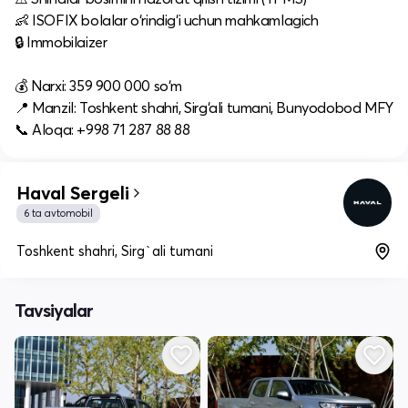
👶 ISOFIX bolalar o‘rindig‘i uchun mahkamlagich
🔒 Immobilaizer
💰 Narxi: 359 900 000 so‘m
📍 Manzil: Toshkent shahri, Sirg‘ali tumani, Bunyodobod MFY
📞 Aloqa: +998 71 287 88 88
Haval Sergeli
6 ta avtomobil
Toshkent shahri, Sirg`ali tumani
Tavsiyalar