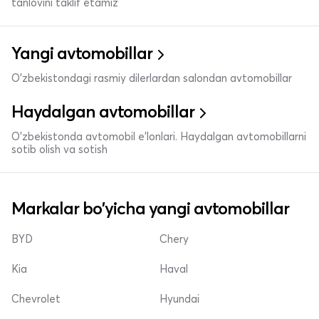
tanlovini taklif etamiz
Yangi avtomobillar
O'zbekistondagi rasmiy dilerlardan salondan avtomobillar
Haydalgan avtomobillar
O'zbekistonda avtomobil e’lonlari. Haydalgan avtomobillarni
sotib olish va sotish
Markalar bo'yicha yangi avtomobillar
BYD
Chery
Kia
Haval
Chevrolet
Hyundai