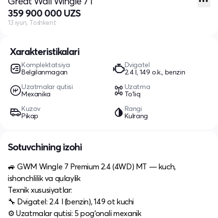
Great Wall Wingle 7 I
359 900 000 UZS
13 iyun, Toshkent
Xarakteristikalari
Komplektatsiya
Dvigatel
Belgilanmagan
2.4 l, 149 o.k., benzin
Uzatmalar qutisi
Uzatma
Mexanika
To'liq
Kuzov
Rangi
Pikap
Kulrang
Sotuvchining izohi
🚙 GWM Wingle 7 Premium 2.4 (4WD) MT — kuch,
ishonchlilik va qulaylik
Texnik xususiyatlar:
🔧 Dvigatel: 2.4 l (benzin), 149 ot kuchi
⚙️ Uzatmalar qutisi: 5 pog‘onali mexanik