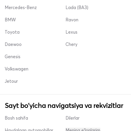
Mercedes-Benz
Lada (ВАЗ)
BMW
Ravon
Toyota
Lexus
Daewoo
Chery
Genesis
Volkswagen
Jetour
Sayt bo'yicha navigatsiya va rekvizitlar
Bosh sahifa
Dilerlar
Haydalgan avtomobillar
Mening e'lonlarim