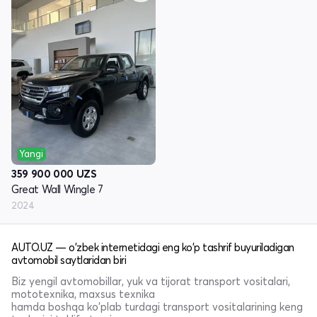
Yangi
359 900 000
UZS
Great Wall Wingle 7
2024
AUTO.UZ — o'zbek internetidagi eng ko'p tashrif buyuriladigan
avtomobil saytlaridan biri
Biz yengil avtomobillar, yuk va tijorat transport vositalari,
mototexnika, maxsus texnika
hamda boshqa ko'plab turdagi transport vositalarining keng