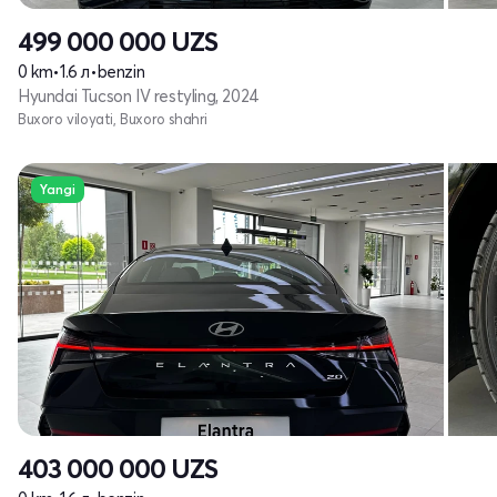
499 000 000
UZS
0 km
•
1.6 л
•
benzin
Hyundai Tucson IV restyling, 2024
Buxoro viloyati, Buxoro shahri
Yangi
403 000 000
UZS