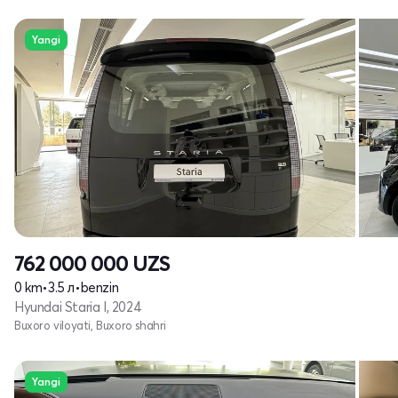
Yangi
762 000 000
UZS
0 km
•
3.5 л
•
benzin
Hyundai Staria I, 2024
Buxoro viloyati, Buxoro shahri
Yangi