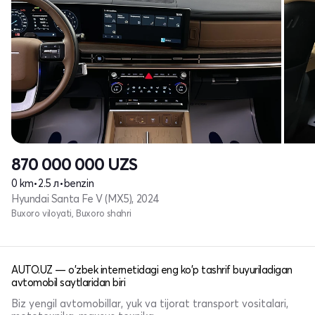
870 000 000
UZS
0 km
•
2.5 л
•
benzin
Hyundai Santa Fe V (MX5), 2024
Buxoro viloyati, Buxoro shahri
AUTO.UZ — o'zbek internetidagi eng ko'p tashrif buyuriladigan
avtomobil saytlaridan biri
Biz yengil avtomobillar, yuk va tijorat transport vositalari,