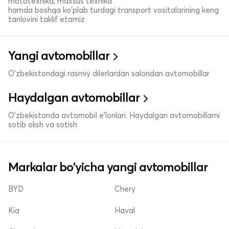
mototexnika, maxsus texnika
hamda boshqa ko'plab turdagi transport vositalarining keng
tanlovini taklif etamiz
Yangi avtomobillar
O'zbekistondagi rasmiy dilerlardan salondan avtomobillar
Haydalgan avtomobillar
O'zbekistonda avtomobil e’lonlari. Haydalgan avtomobillarni
sotib olish va sotish
Markalar bo'yicha yangi avtomobillar
BYD
Chery
Kia
Haval