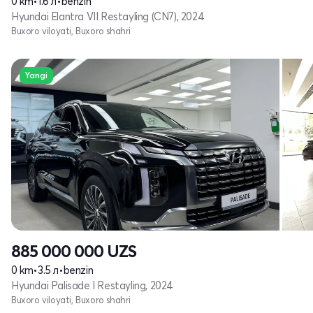
0 km
•
1.6 л
•
benzin
Hyundai Elantra VII Restayling (CN7), 2024
Buxoro viloyati, Buxoro shahri
Yangi
885 000 000
UZS
0 km
•
3.5 л
•
benzin
Hyundai Palisade I Restayling, 2024
Buxoro viloyati, Buxoro shahri