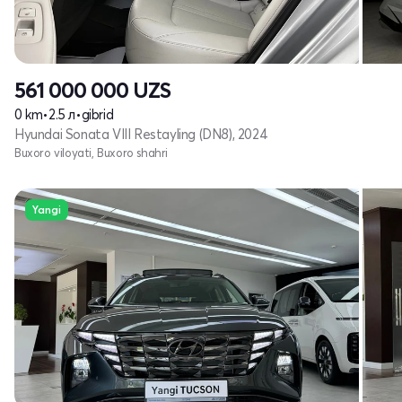
561 000 000
UZS
0 km
•
2.5 л
•
gibrid
Hyundai Sonata VIII Restayling (DN8), 2024
Buxoro viloyati, Buxoro shahri
Yangi