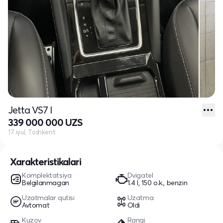
Jetta VS7 I
339 000 000 UZS
17 iyul, Toshkent
Xarakteristikalari
Komplektatsiya
Dvigatel
Belgilanmagan
1.4 l, 150 o.k., benzin
Uzatmalar qutisi
Uzatma
Avtomat
Oldi
Kuzov
Rangi