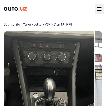
Bosh sahifa
Yangi
Jetta
VS7
E'lon № 1778