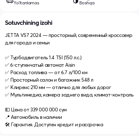
Yo‘ltanlamas
Boshqa
Sotuvchining izohi
JETTA VS7 2024 — просторный, современный кроссовер
для города и семьи
✅ Турбодвигатель 1.4 TSI (150 л.с.)
✅ 6-ступенчатый автомат Aisin
✅ Расход топлива — от 6.7 л/100 км
✅ Просторный салон и багажник 548 л
✅ Клиренс 210 мм — отлично для любых дорог
✅ Мультимедиа, камера заднего вида, климат-контроль
💵 Цена от 339 000 000 сум
📍 Автомобиль в наличии
🛠 Гарантия. Доступен кредит и рассрочка