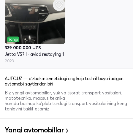
Yangi
339 000 000
UZS
Jetta VS7 I - avlod restayling 1
2023
AUTO.UZ — o'zbek internetidagi eng ko'p tashrif buyuriladigan
avtomobil saytlaridan biri
Biz yengil avtomobillar, yuk va tijorat transport vositalari,
mototexnika, maxsus texnika
hamda boshqa ko'plab turdagi transport vositalarining keng
tanlovini taklif etamiz
Yangi avtomobillar