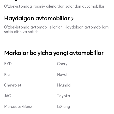
O'zbekistondagi rasmiy dilerlardan salondan avtomobillar
Haydalgan avtomobillar
O'zbekistonda avtomobil e’lonlari. Haydalgan avtomobillarni
sotib olish va sotish
Markalar bo'yicha yangi avtomobillar
BYD
Chery
Kia
Haval
Chevrolet
Hyundai
JAC
Toyota
Mercedes-Benz
LiXiang