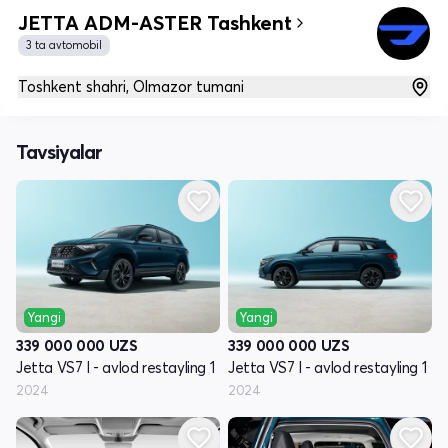
JETTA ADM-ASTER Tashkent
3 ta avtomobil
Toshkent shahri, Olmazor tumani
Tavsiyalar
Yangi
Yangi
339 000 000
UZS
339 000 000
UZS
Jetta VS7 I - avlod restayling 1
Jetta VS7 I - avlod restayling 1
2024
2024